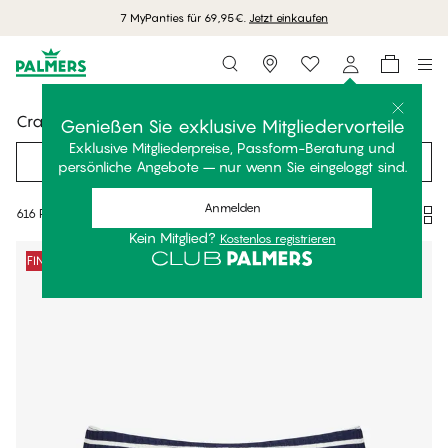
7 MyPanties für 69,95€.
Jetzt einkaufen
Storefinder
Crazy Days
Genießen Sie exklusive Mitgliedervorteile
Exklusive Mitgliederpreise, Passform-Beratung und
Filter
Empfohlen
persönliche Angebote – nur wenn Sie eingeloggt sind.
Anmelden
616 Produkte
Kein Mitglied?
Kostenlos registrieren
Produkte
FINAL SALE -50%