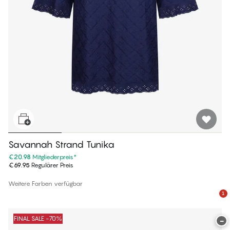
Savannah Strand Tunika
€20.98
Mitgliederpreis
*
€69.95
Regulärer Preis
Weitere Farben verfügbar
1
FINAL SALE -70%
−