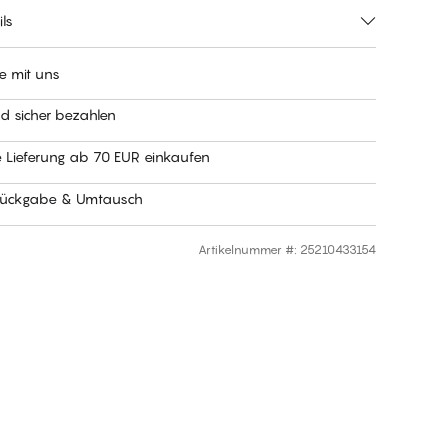
ls
e mit uns
nd sicher bezahlen
e Lieferung ab 70 EUR einkaufen
Rückgabe & Umtausch
Artikelnummer #
:
25210433154