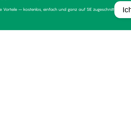
Ic
 Vorteile – kostenlos, einfach und ganz auf SIE zugeschnitten.
LUB PALMERS
HILFE
UNSE
er Club PALMERS
Lieferung
Über P
dingungen für Mitglieder
Rückgabe
Stores
tglied werden
Geschenkkarten
Widerr
gin
Alle FAQ Themen
Impres
Kontakt aufnehmen
B2B
Whistleblower-politik
okies verwalten
Österrei
Datenschutzhinweise
Allgemeine Geschäftsbedingungen