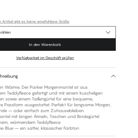
n Artikel gibt es keine empfohlene Größe
wählen
In den Warenkorb
Verfügbarkeit im Geschäft prüfen
hreibung
 in Wärme. Der Parker Morgenmantel ist aus
em Teddyfleece gefertigt und mit einem kuscheligen
n sowie einem Taillengürtel für eine bequeme,
e Passform ausgestattet. Perfekt für langsame Morgen,
nde – oder einfach zum Zuhausebleiben.
antel mit langen Ärmeln, Taschen und Bindegürtel
chem, wärmendem Teddyfleece
ime Blue – ein satter, klassischer Farbton