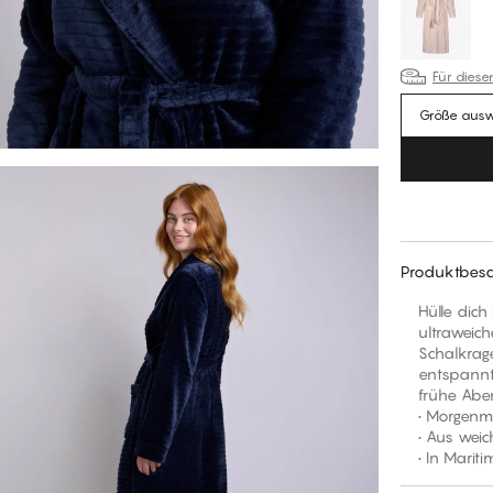
Für diese
Größe aus
Produktbesc
Hülle dich
ultraweich
Schalkrage
entspannt
frühe Abe
• Morgenm
• Aus wei
• In Marit