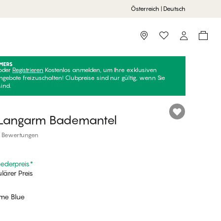
Österreich | Deutsch
Storefinder
oder
Registrieren
Kostenlos anmelden, um Ihre exklusiven
ngebote freizuschalten! Clubpreise sind nur gültig, wenn Sie
sind.
 Langarm Bademantel
 Bewertungen
iederpreis
*
lärer Preis
ime Blue