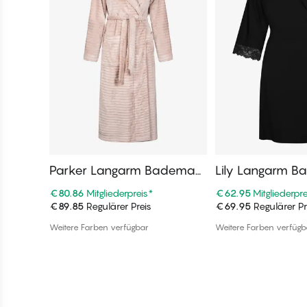
Parker Langarm Bademant
Lily Langarm B
el
€80.86
Mitgliederpreis
*
€62.95
Mitgliederpre
€89.85
Regulärer Preis
€69.95
Regulärer Pr
In den Warenkorb
In den War
Weitere Farben verfügbar
Weitere Farben verfügb