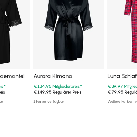
ademantel
Aurora Kimono
Luna Schla
is
*
€134.95
Mitgliederpreis
*
€39.97
Mitglie
eis
€149.95
Regulärer Preis
€79.95
Regulä
enkorb
In den Warenkorb
In de
ar
1 Farbe verfügbar
Weitere Farben v