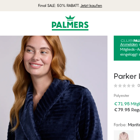
Final SALE: 50% RABATT.
Jetzt kaufen
Anmelden
Mitglieds-A
eingeloggt 
Parker
0
Polyester
€71.95
Mitgl
€79.95
Regu
Farbe
:
Marit