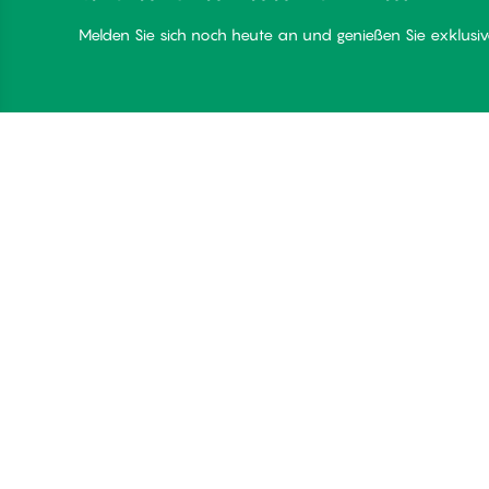
Melden Sie sich noch heute an und genießen Sie exklusive
Danke für Ihren Besuch
C
bei
Üb
Palmers
Be
Mi
Lo
© Palmers 2026. All rights reserved
Co