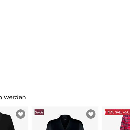
en werden
Seide
FINAL SALE -5