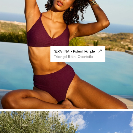
SERAFINA - Potent Purple
Triangel Bikini Oberteile
#30