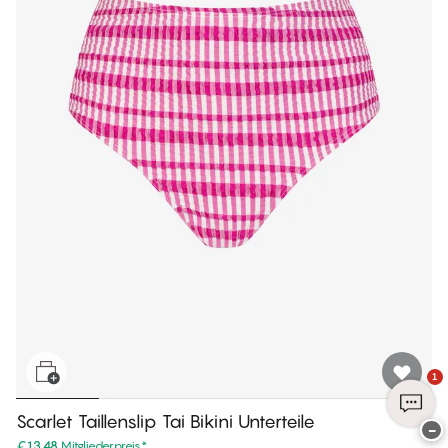
1
Scarlet Taillenslip Tai Bikini Unterteile
−
€13.48
Mitgliederpreis
*