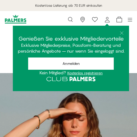
Kostenlose Lieferung ab 70 EUR einkaufen
Storefinder
Die Kollektion kaufen
SERAFINA
Genießen Sie exklusive Mitgliedervorteile
Exklusive Mitgliederpreise, Passform-Beratung und
Luxuriös. Schlank. Perfekte Passform.
persönliche Angebote – nur wenn Sie eingeloggt sind.
Die Kollektion kaufen
Anmelden
Kein Mitglied?
Kostenlos registrieren
#30