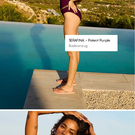
SERAFINA - Potent Purple
Badeanzug
#30