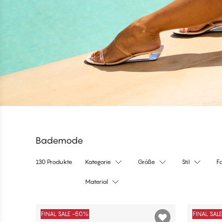
Bademode
130 Produkte
Kategorie
Größe
Stil
F
Material
Produkte
FINAL SALE -50%
FINAL SAL