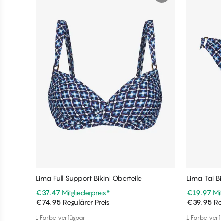
Lima Full Support Bikini Oberteile
Lima Tai Bi
€37.47
Mitgliederpreis
*
€19.97
Mi
€74.95
Regulärer Preis
€39.95
Re
In den Warenkorb
1 Farbe verfügbar
1 Farbe ver