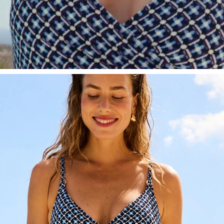
LIMA - Blue Geo Foulard
Full Support Bikini Oberteile
#30