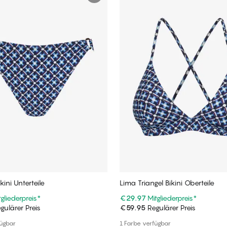
kini Unterteile
Lima Triangel Bikini Oberteile
tgliederpreis
*
€29.97
Mitgliederpreis
*
gulärer Preis
€59.95
Regulärer Preis
In den Warenkorb
In den Warenkorb
fügbar
1 Farbe verfügbar