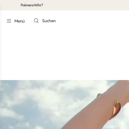
Palmers
Hilfe?
Suchen
Menü
#30