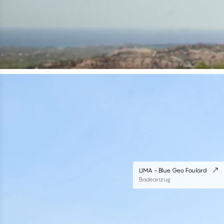
#30
#30
LIMA - Blue Geo Foulard
Brazilian Bikini Unterteile
LIMA - Blue Geo Foulard
Badeanzug