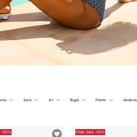
arbe
Serie
Art
Bügel
Polster
Abdeck
E -50%
FINAL SALE -50%