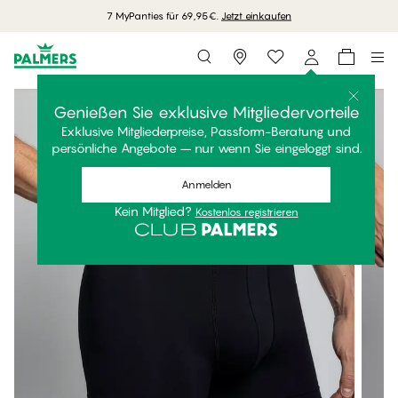
7 MyPanties für 69,95€.
Jetzt einkaufen
Storefinder
Genießen Sie exklusive Mitgliedervorteile
Exklusive Mitgliederpreise, Passform-Beratung und
persönliche Angebote – nur wenn Sie eingeloggt sind.
Anmelden
Kein Mitglied?
Kostenlos registrieren