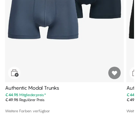
Authentic Modal Trunks
Authe
€44.95
Mitgliederpreis
*
€44.9
€49.95
Regulärer Preis
€49.9
Weitere Farben verfügbar
Weiter