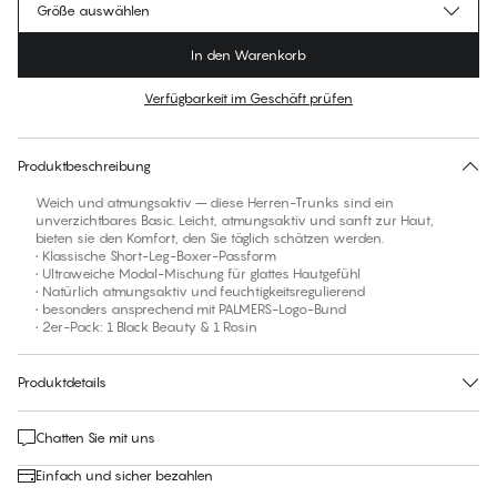
Größe auswählen
In den Warenkorb
Verfügbarkeit im Geschäft prüfen
Für diesen Artikel gibt es keine empfohlene Größe
30 Tage Rückgabe | Kostenlose Lieferung an den Shop
Produktbeschreibung
Weich und atmungsaktiv – diese Herren-Trunks sind ein
unverzichtbares Basic. Leicht, atmungsaktiv und sanft zur Haut,
bieten sie den Komfort, den Sie täglich schätzen werden.
• Klassische Short-Leg-Boxer-Passform
• Ultraweiche Modal-Mischung für glattes Hautgefühl
• Natürlich atmungsaktiv und feuchtigkeitsregulierend
• besonders ansprechend mit PALMERS-Logo-Bund
• 2er-Pack: 1 Black Beauty & 1 Rosin
Produktdetails
Chatten Sie mit uns
Einfach und sicher bezahlen