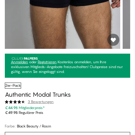
Anmelden
oder
Registrieren
Kostenlos anmelden, um Ihre
exklusiven Mitglieds-Angebote freizuschalten! Clubpreise sind nur
gültig, wenn Sie eingeloggt sind.
2er-Pack
Authentic Modal Trunks
3 Bewertungen
€44.95
Mitgliederpreis
*
€49.95
Regulärer Preis
Farbe
:
Black Beauty / Rosin