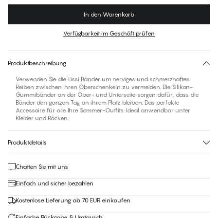
In den Warenkorb
Verfügbarkeit im Geschäft prüfen
Für diesen Artikel gibt es keine empfohlene Größe
30 Tage Rückgabe | Kostenlose Lieferung an den Shop
Produktbeschreibung
Verwenden Sie die Lissi Bänder um nerviges und schmerzhaftes
Reiben zwischen Ihren Oberschenkeln zu vermeiden. Die Silikon-
Gummibänder an der Ober- und Unterseite sorgen dafür, dass die
Bänder den ganzen Tag an ihrem Platz bleiben. Das perfekte
Accessoire für alle Ihre Sommer-Outfits. Ideal anwendbar unter
Kleider und Röcken.
Produktdetails
Chatten Sie mit uns
Einfach und sicher bezahlen
Kostenlose Lieferung ab 70 EUR einkaufen
Einfache Rückgabe & Umtausch