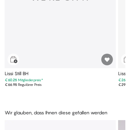
Lissi Still BH
Lissi 
€60.25
Mitgliederpreis
*
€26.9
€66.95
Regulärer Preis
€29.9
Wir glauben, dass Ihnen diese gefallen werden