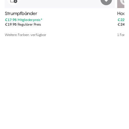
Strumpfbänder
Hoch
€17.95
Mitgliederpreis
*
€22.4
€19.95
Regulärer Preis
€24.9
Weitere Farben verfügbar
1 Farb