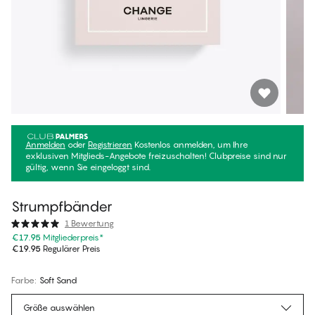
Anmelden
oder
Registrieren
Kostenlos anmelden, um Ihre
exklusiven Mitglieds-Angebote freizuschalten! Clubpreise sind nur
gültig, wenn Sie eingeloggt sind.
Strumpfbänder
1 Bewertung
€17.95
Mitgliederpreis
*
€19.95
Regulärer Preis
Farbe
:
Soft Sand
Größe auswählen