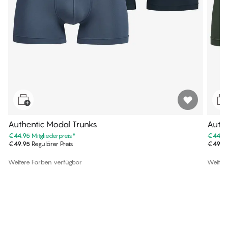
Authentic Modal Trunks
Authe
€44.95
Mitgliederpreis
*
€44.9
€49.95
Regulärer Preis
€49.9
Weitere Farben verfügbar
Weiter