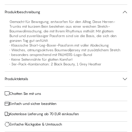
30 Tage Rückgabe | Kostenlose Lieferung an den Shop
Produktbeschreibung
Gemacht für Bewegung, entworfen für den Alltag. Diese Herren-
Trunks mit kurzem Bein bestehen aus einer weichen Stretch-
Baumwollmischung, die mit Ihrem Rhythmus mithält. Mit glattem
Bund und zuverlässiger Passform sind sie die Basis, die sich den
ganzen Tag gut anfühlt.
• Klassische Short-Leg-Boxer-Passform mit voller Abdeckung
• Weiches, atmungsaktives Baumwolljersey mit zusätzlichem Stretch
• besonders ansprechend mit PALMERS-Logo-Bund
• Keine Seitennähte für glatten Komfort
• 3er-Pack-Kombination: 2 Black Beauty, 1 Grey Heather
Produktdetails
Chatten Sie mit uns
Einfach und sicher bezahlen
Kostenlose Lieferung ab 70 EUR einkaufen
Einfache Rückgabe & Umtausch