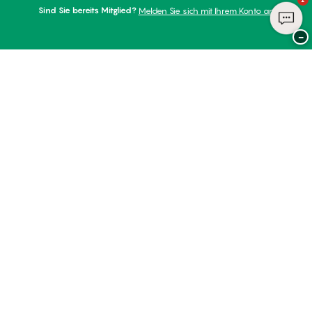
Sind Sie bereits Mitglied?
Melden Sie sich mit Ihrem Konto an
−
Danke für Ihren Besuch bei
Palmers
ZAHLUNGSARTEN
WIR VERSENDEN MIT
Club PALMERS