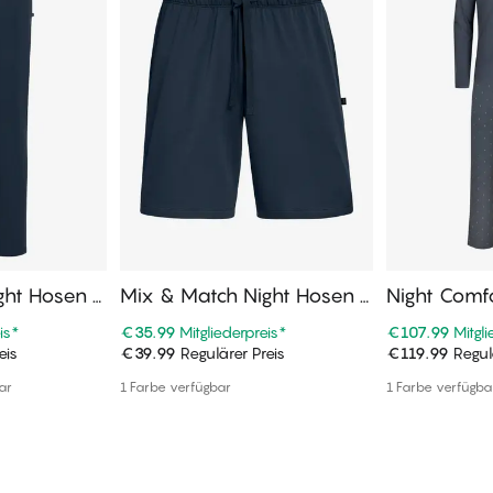
ght Hosen L
Mix & Match Night Hosen K
Night Comf
urz
is
*
€35.99
Mitgliederpreis
*
€107.99
Mitgl
eis
€39.99
Regulärer Preis
€119.99
Regulä
enkorb
In den Warenkorb
In de
ar
1 Farbe verfügbar
1 Farbe verfügba