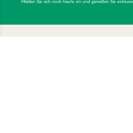
Melden Sie sich noch heute an und genießen Sie exklusive
Danke für Ihren Besuch
C
bei
Üb
Palmers
Be
Mi
Lo
© Palmers 2026. All rights reserved
Co