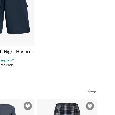
h Night Hosen K
derpreis
*
rer Preis
n Warenkorb