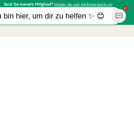
Sind Sie bereits Mitglied?
Melden Sie sich mit Ihrem Konto an
1
h bin hier, um dir zu helfen ✨ 😊
R UNTERNEHMEN
ZAHLUNGSARTEN
almers
WIR VERSENDEN MIT
ufsrecht
sum
ch | Deutsch