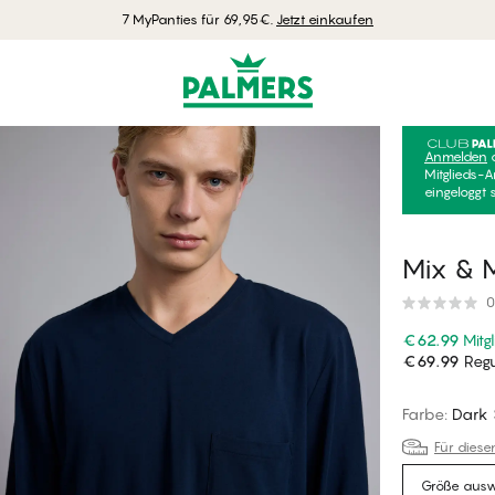
7 MyPanties für 69,95€.
Jetzt einkaufen
Anmelden
Mitglieds-A
eingeloggt 
Mix & 
0
€62.99
Mitg
€69.99
Regu
Farbe
:
Dark 
Für diese
Größe aus