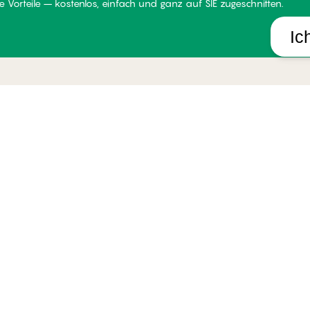
 Vorteile – kostenlos, einfach und ganz auf SIE zugeschnitten.
Ic
LUB PALMERS
HILFE
UNSE
er Club PALMERS
Lieferung
Über P
dingungen für Mitglieder
Rückgabe
Stores
tglied werden
Geschenkkarten
Widerr
gin
Alle FAQ Themen
Impres
Kontakt aufnehmen
B2B
Whistleblower-politik
okies verwalten
Österrei
Datenschutzhinweise
Allgemeine Geschäftsbedingungen