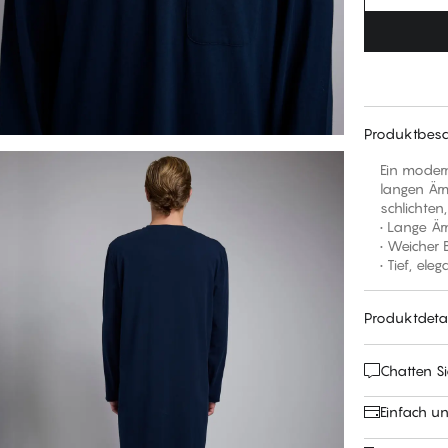
Produktbesc
Ein modern
langen Ärm
schlichten,
• Lange Är
• Weicher
• Tief, el
Produktdetai
Chatten Si
Einfach u