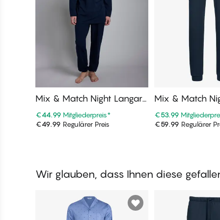
Mix & Match Night Langar
Mix & Match Ni
m T-Shirt Langarm, V-Auss
ang
€44.99
Mitgliederpreis
*
€53.99
Mitgliederpre
chnitt
€49.99
Regulärer Preis
€59.99
Regulärer Pr
In den Warenkorb
In den War
Wir glauben, dass Ihnen diese gefall