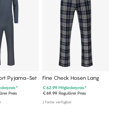
ort Pyjama-Set
Fine Check Hosen Lang
Fine O
t
iederpreis
*
€62.99
Mitgliederpreis
*
€107.99
rer Preis
€69.99
Regulärer Preis
€119.99
n Warenkorb
In den Warenkorb
r
1 Farbe verfügbar
Weitere F