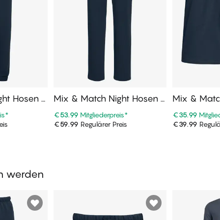
ght Hosen L
Mix & Match Night Hosen L
Mix & Matc
ang
urz
is
*
€53.99
Mitgliederpreis
*
€35.99
Mitglie
eis
€59.99
Regulärer Preis
€39.99
Regulä
enkorb
In den Warenkorb
In de
en werden