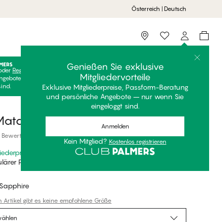
Österreich | Deutsch
Storefinder
Genießen Sie exklusive
oder
Registrieren
Kostenlos anmelden, um Ihre exklusiven
Mitgliedervorteile
ngebote freizuschalten! Clubpreise sind nur gültig, wenn Sie
sind.
Exklusive Mitgliederpreise, Passform-Beratung
und persönliche Angebote – nur wenn Sie
eingeloggt sind.
Match Night Nachthemd
Anmelden
 Bewertungen
Kein Mitglied?
Kostenlos registrieren
liederpreis
*
lärer Preis
Sapphire
n Artikel gibt es keine empfohlene Größe
wählen