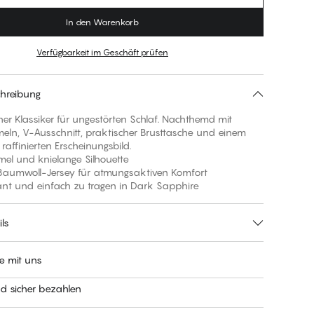
In den Warenkorb
Verfügbarkeit im Geschäft prüfen
hreibung
er Klassiker für ungestörten Schlaf. Nachthemd mit
eln, V-Ausschnitt, praktischer Brusttasche und einem
 raffinierten Erscheinungsbild.
mel und knielange Silhouette
 Baumwoll-Jersey für atmungsaktiven Komfort
egant und einfach zu tragen in Dark Sapphire
ls
e mit uns
nd sicher bezahlen