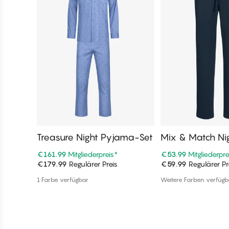
Treasure Night Pyjama-Set
Mix & Match Ni
ang
€161.99
Mitgliederpreis
*
€53.99
Mitgliederpre
€179.99
Regulärer Preis
€59.99
Regulärer Pr
In den Warenkorb
In den War
1 Farbe verfügbar
Weitere Farben verfügb