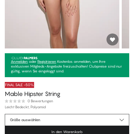
Anmelden
oder
Registrieren
Kostenlos anmelden, um Ihre
exklusiven Mitglieds-Angebote freizuschalten! Clubpreise sind nur
gültig, wenn Sie eingeloggt sind.
FINAL SALE -50%
Mable Hipster String
0 Bewertungen
Leicht Bedeckt, Polyamid
€18.97
Mitgliederpreis
*
Größe auswählen
€37.95
Regulärer Preis
In den Warenkorb