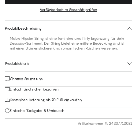
Farbe
:
Autumn Flowers
Verfügbarkeit im Geschäft prüfen
Für diesen Artikel gibt es keine empfohlene Größe
30 Tage Rückgabe | Kostenlose Lieferung an den Shop
Produktbeschreibung
Mable Hipster String ist eine feminine und flirty Ergänzung für dein
Dessous-Sortiment. Der String bietet eine mittlere Bedeckung und ist
mit einer Blumenstickerei und romantischen Rüschen versehen.
Produktdetails
Chatten Sie mit uns
Einfach und sicher bezahlen
Kostenlose Lieferung ab 70 EUR einkaufen
Einfache Rückgabe & Umtausch
Artikelnummer #
:
24237712081