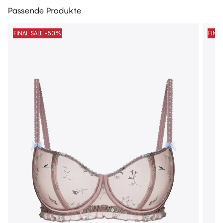
Passende Produkte
FINAL SALE -50%
FINA