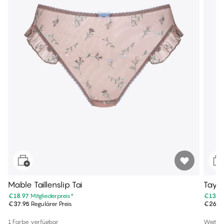
Mable Taillenslip Tai
Taylo
€18.97
Mitgliederpreis
*
€13.4
€37.95
Regulärer Preis
€26.9
1 Farbe verfügbar
Weiter