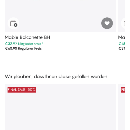
Mable Balconette BH
Mable
€32.97
Mitgliederpreis
*
€18.9
€65.95
Regulärer Preis
€37.9
Wir glauben, dass Ihnen diese gefallen werden
FINAL SALE -50%
FINA