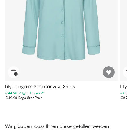
Lily Langarm Schlafanzug-Shirts
Lily 
€44.95
Mitgliederpreis
*
€53.9
€49.95
Regulärer Preis
€59.9
Wir glauben, dass Ihnen diese gefallen werden