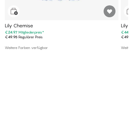
Lily Chemise
Lily 
€24.97
Mitgliederpreis
*
€44.9
€49.95
Regulärer Preis
€49.9
Weitere Farben verfügbar
Weiter