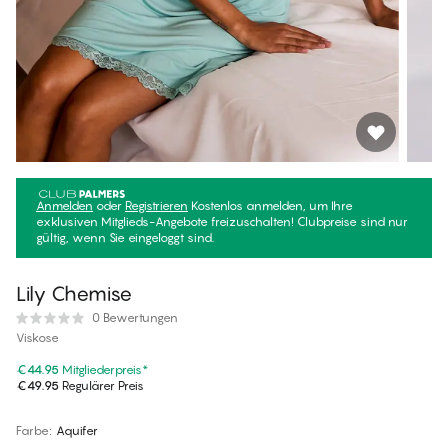
Anmelden
oder
Registrieren
Kostenlos anmelden, um Ihre
exklusiven Mitglieds-Angebote freizuschalten! Clubpreise sind nur
gültig, wenn Sie eingeloggt sind.
Lily Chemise
0 Bewertungen
Viskose
€44.95
Mitgliederpreis
*
€49.95
Regulärer Preis
Farbe
:
Aquifer