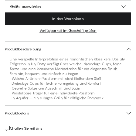
Größe auswählen
In den Warenkorb
Verfügbarkeit im Geschäft prüfen
Für diesen Artikel gibt es keine empfohlene Größe
30 Tage Rückgabe | Kostenlose Lieferung an den Shop
Produktbeschreibung
Eine verspielte Interpretation eines romantischen Klassikers. Das Lily
Trägertop in Lily Dotty verfügt über weiche, dreieckige Cups, feine
Spitze und eine klassische Marinefarbe für ein elegantes Finish.
Feminin, bequem und einfach zu tragen.
• Weiche A-Linien-Passform mit leicht fließendem Stoff
• Dreieckige Cups für leichte Formgebung und Komfort
• Gewellte Spitze am Ausschnitt und Saum
• Verstellbare Träger für eine individuelle Passform
• In Aquifer – ein ruhiges Grün für alltägliche Romantik
Produktdetails
Chatten Sie mit uns