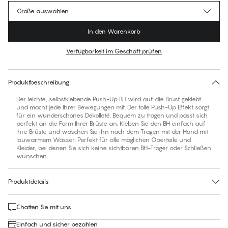
Größe auswählen
In den Warenkorb
Verfügbarkeit im Geschäft prüfen
Für diesen Artikel gibt es keine empfohlene Größe
30 Tage Rückgabe | Kostenlose Lieferung an den Shop
Produktbeschreibung
Der leichte, selbstklebende Push-Up BH wird auf die Brust geklebt
und macht jede Ihrer Bewegungen mit. Der tolle Push-Up Effekt sorgt
für ein wunderschönes Dekolleté. Bequem zu tragen und passt sich
perfekt an die Form Ihrer Brüste an. Kleben Sie den BH einfach auf
Ihre Brüste und waschen Sie ihn nach dem Tragen mit der Hand mit
lauwarmem Wasser. Perfekt für alle möglichen Oberteile und
Kleider, bei denen Sie sich keine sichtbaren BH-Träger oder Schließen
wünschen.
Produktdetails
Chatten Sie mit uns
Einfach und sicher bezahlen