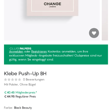
Anmelden
oder
Registrieren
Kostenlos anmelden, um Ihre
exklusiven Mitglieds-Angebote freizuschalten! Clubpreise sind nur
gültig, wenn Sie eingeloggt sind.
Klebe Push-Up BH
0 Bewertungen
Mit Polster, Ohne Bügel
€40.45
Mitgliederpreis
*
€44.95
Regulärer Preis
Farbe
:
Black Beauty