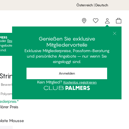
Österreich | Deutsch
Storefinder
Genießen Sie exklusive
oder
Registrieren
Kostenlos anmelden, um Ihre exklusiven
Mitgliedervorteile
ngebote freizuschalten! Clubpreise sind nur gültig, wenn Sie
sind.
Exklusive Mitgliederpreise, Passform-Beratung
und persönliche Angebote – nur wenn Sie
eingeloggt sind.
Anmelden
tring
Kein Mitglied?
Kostenlos registrieren
 Bewertungen
, Polyamid
iederpreis
*
ärer Preis
late Mousse