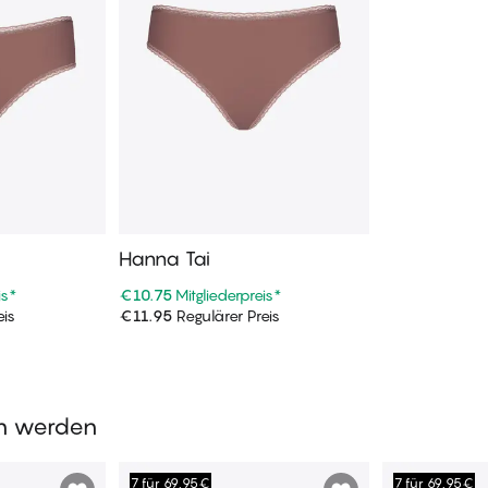
Hanna Tai
is
*
€10.75
Mitgliederpreis
*
eis
€11.95
Regulärer Preis
enkorb
In den Warenkorb
en werden
7 für 69,95€
7 für 69,95€