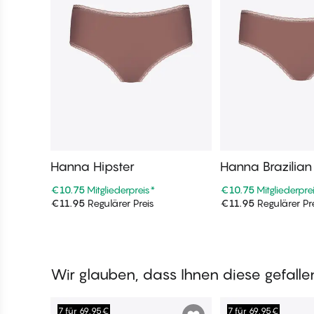
Hanna Hipster
Hanna Brazilian
€10.75
Mitgliederpreis
*
€10.75
Mitgliederpre
€11.95
Regulärer Preis
€11.95
Regulärer Pr
In den Warenkorb
In den War
Wir glauben, dass Ihnen diese gefall
7 für 69,95€
7 für 69,95€