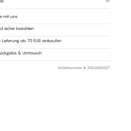
ls
e mit uns
nd sicher bezahlen
e Lieferung ab 70 EUR einkaufen
Rückgabe & Umtausch
Artikelnummer #
:
23216252027