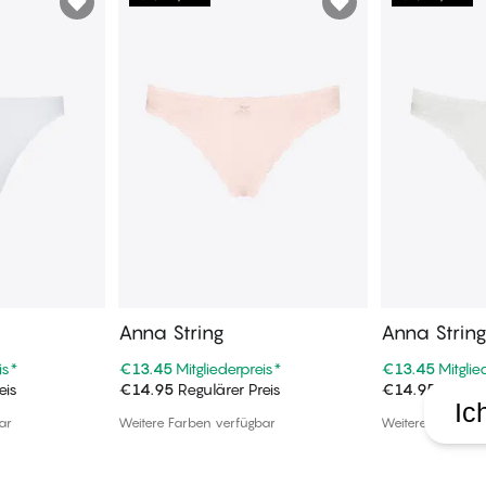
Anna String
Anna Strin
is
*
€13.45
Mitgliederpreis
*
€13.45
Mitglie
eis
€14.95
Regulärer Preis
€14.95
Regulä
enkorb
In den Warenkorb
In de
Ic
ar
Weitere Farben verfügbar
Weitere Farben v