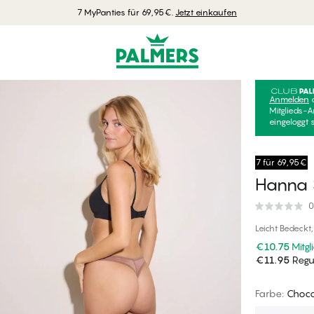
7 MyPanties für 69,95€.
Jetzt einkaufen
Anmelden
Mitglieds-A
eingeloggt 
7 für 69,95€
Hanna S
0
Leicht Bedeckt
€10.75
Mitgl
€11.95
Regul
Farbe
:
Choco