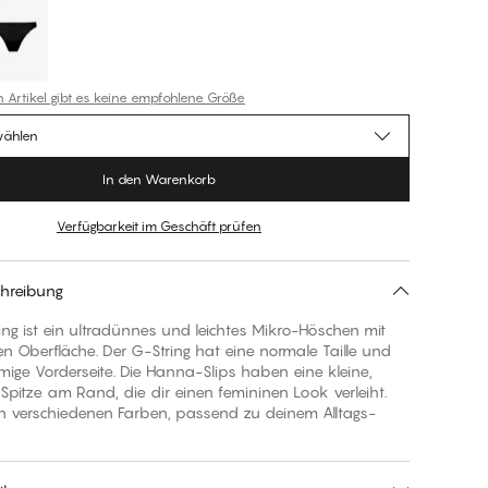
n Artikel gibt es keine empfohlene Größe
wählen
In den Warenkorb
Verfügbarkeit im Geschäft prüfen
hreibung
ng ist ein ultradünnes und leichtes Mikro-Höschen mit
ten Oberfläche. Der G-String hat eine normale Taille und
mige Vorderseite. Die Hanna-Slips haben eine kleine,
 Spitze am Rand, die dir einen femininen Look verleiht.
 in verschiedenen Farben, passend zu deinem Alltags-