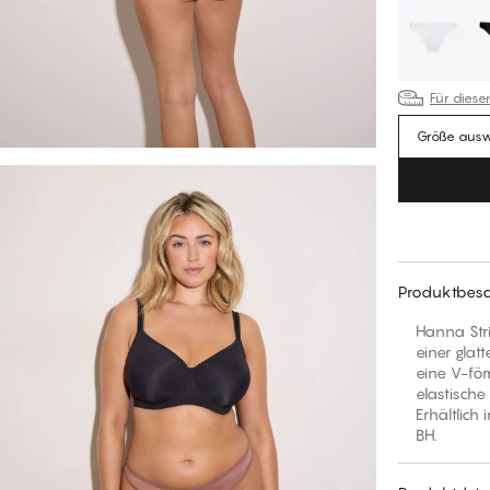
Für diese
Größe aus
Produktbesc
Hanna Stri
einer glat
eine V-för
elastische
Erhältlich
BH.