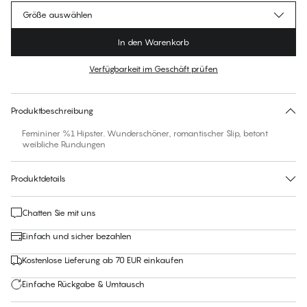
Größe auswählen
In den Warenkorb
Verfügbarkeit im Geschäft prüfen
Für diesen Artikel gibt es keine empfohlene Größe
30 Tage Rückgabe | Kostenlose Lieferung an den Shop
Produktbeschreibung
Femininer %1 Hipster. Wunderschöner, romantischer Slip, betont
weibliche Rundungen
Produktdetails
Chatten Sie mit uns
Einfach und sicher bezahlen
Kostenlose Lieferung ab 70 EUR einkaufen
Einfache Rückgabe & Umtausch