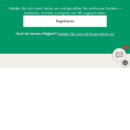
Melden Sie sich noch heute an und genießen Sie exklusive Vorteile –
kostenlos, einfach und ganz auf SIE zugeschnitten.
Registrieren
Sind Sie bereits Mitglied?
Melden Sie sich mit Ihrem Konto an
1
−
Danke für Ihren Besuch bei
Palmers
ZAHLUNGSARTEN
WIR VERSENDEN MIT