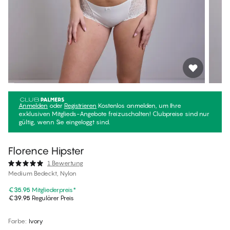
Anmelden
oder
Registrieren
Kostenlos anmelden, um Ihre
exklusiven Mitglieds-Angebote freizuschalten! Clubpreise sind nur
gültig, wenn Sie eingeloggt sind.
Florence Hipster
1 Bewertung
Medium Bedeckt, Nylon
€35.95
Mitgliederpreis
*
€39.95
Regulärer Preis
Farbe
:
Ivory