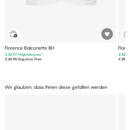
Florence Balconette BH
Flore
€32.97
Mitgliederpreis
*
€62.9
€65.95
Regulärer Preis
€69.9
Wir glauben, dass Ihnen diese gefallen werden