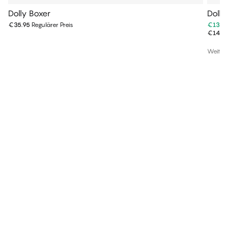
Dolly Boxer
Dolly
€35.95
Regulärer Preis
€13.4
€14.9
Weiter