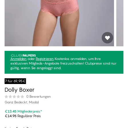
Anmelden
oder
Registrieren
Kostenlos anmelden, um Ihre
exklusiven Mitglieds-Angebote freizuschalten! Clubpreise sind nur
gültig, wenn Sie eingeloggt sind.
7 für 69,95€
Dolly Boxer
0 Bewertungen
Ganz Bedeckt, Modal
€13.45
Mitgliederpreis
*
€14.95
Regulärer Preis