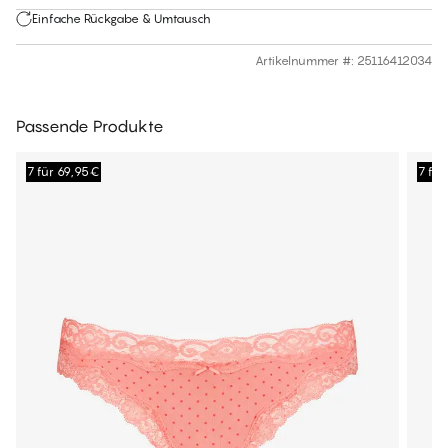
Einfache Rückgabe & Umtausch
Artikelnummer #
:
25116412034
Passende Produkte
7 für 69,95€
7 fü