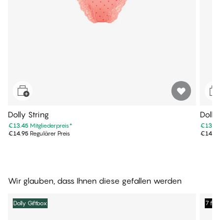
Dolly String
Dolly
€13.45
Mitgliederpreis
*
€13.4
€14.95
Regulärer Preis
€14.9
Wir glauben, dass Ihnen diese gefallen werden
Dolly Giftbox
7 fü