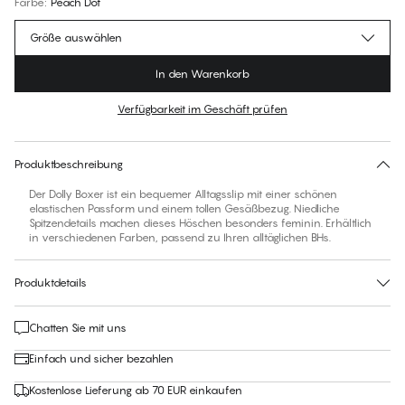
Farbe
:
Peach Dot
Größe auswählen
In den Warenkorb
Verfügbarkeit im Geschäft prüfen
Für diesen Artikel gibt es keine empfohlene Größe
30 Tage Rückgabe | Kostenlose Lieferung an den Shop
Produktbeschreibung
Der Dolly Boxer ist ein bequemer Alltagsslip mit einer schönen
elastischen Passform und einem tollen Gesäßbezug. Niedliche
Spitzendetails machen dieses Höschen besonders feminin. Erhältlich
in verschiedenen Farben, passend zu Ihren alltäglichen BHs.
Produktdetails
Chatten Sie mit uns
Einfach und sicher bezahlen
Kostenlose Lieferung ab 70 EUR einkaufen