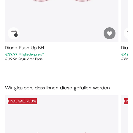
Diane Push Up BH
Diane
€39.97
Mitgliederpreis
*
€42.9
€79.95
Regulärer Preis
€85.9
Wir glauben, dass Ihnen diese gefallen werden
FINAL SALE -50%
FINA