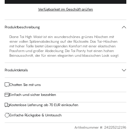
Farbe
:
Deauville Mauve
Verfügbarkeit im Geschäft prüfen
Für diesen Artikel gibt es keine empfohlene Größe
30 Tage Rückgabe | Kostenlose Lieferung an den Shop
Produktbeschreibung
Diane Tai High Waist ist ein wunderschönes grünes Höschen mit
einer vollen Spitzenabdeckung auf der Rückseite. Das Tai-Höschen
mit hoher Taille bietet überragenden Komfort mit einer elastischen
Passform und großer Abdeckung. Die Tai Panty hat einen hohen
Beinausschnitt, der für einen eleganten und klassischen Look sorgt.
Produktdetails
Chatten Sie mit uns
Einfach und sicher bezahlen
Kostenlose Lieferung ab 70 EUR einkaufen
Einfache Rückgabe & Umtausch
Artikelnummer #
:
24225212196