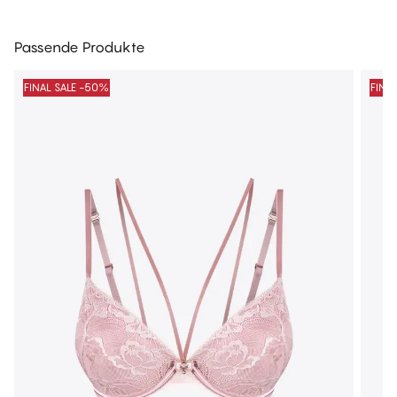
Passende Produkte
FINAL SALE -50%
FINA