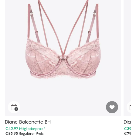
Diane Balconette BH
Diane
€42.97
Mitgliederpreis
*
€39.9
€85.95
Regulärer Preis
€79.9