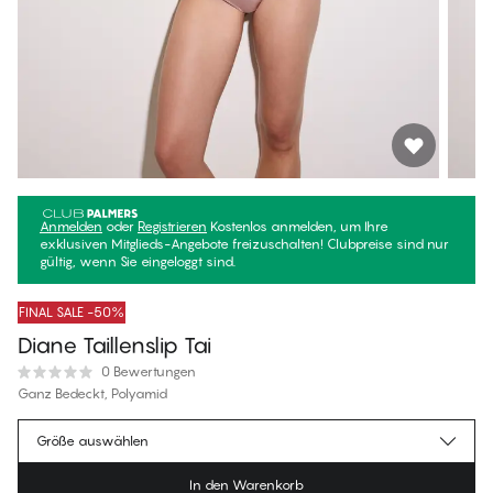
Anmelden
oder
Registrieren
Kostenlos anmelden, um Ihre
exklusiven Mitglieds-Angebote freizuschalten! Clubpreise sind nur
gültig, wenn Sie eingeloggt sind.
FINAL SALE -50%
Diane Taillenslip Tai
0 Bewertungen
Ganz Bedeckt, Polyamid
€23.47
Mitgliederpreis
*
Größe auswählen
€46.95
Regulärer Preis
In den Warenkorb