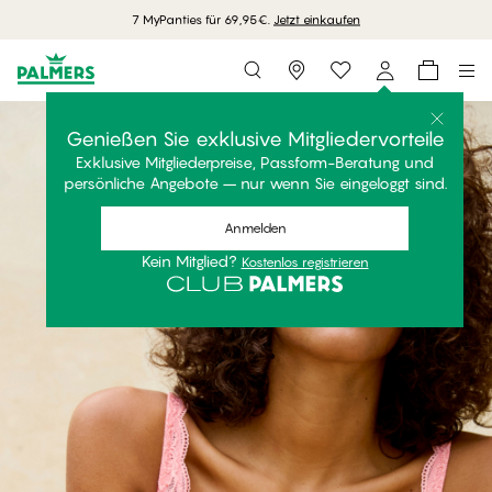
7 MyPanties für 69,95€.
Jetzt einkaufen
Storefinder
Genießen Sie exklusive Mitgliedervorteile
Exklusive Mitgliederpreise, Passform-Beratung und
persönliche Angebote – nur wenn Sie eingeloggt sind.
Anmelden
Kein Mitglied?
Kostenlos registrieren