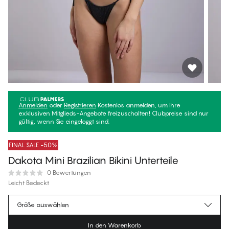
Anmelden
oder
Registrieren
Kostenlos anmelden, um Ihre
exklusiven Mitglieds-Angebote freizuschalten! Clubpreise sind nur
gültig, wenn Sie eingeloggt sind.
FINAL SALE -50%
Dakota Mini Brazilian Bikini Unterteile
0 Bewertungen
Leicht Bedeckt
€18.97
Mitgliederpreis
*
Größe auswählen
€37.95
Regulärer Preis
In den Warenkorb