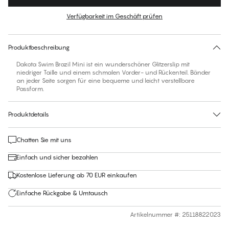
Farbe
:
Black Beauty
Verfügbarkeit im Geschäft prüfen
Für diesen Artikel gibt es keine empfohlene Größe
30 Tage Rückgabe | Kostenlose Lieferung an den Shop
Produktbeschreibung
Dakota Swim Brazil Mini ist ein wunderschöner Glitzerslip mit
niedriger Taille und einem schmalen Vorder- und Rückenteil. Bänder
an jeder Seite sorgen für eine bequeme und leicht verstellbare
Passform.
Produktdetails
Chatten Sie mit uns
Einfach und sicher bezahlen
Kostenlose Lieferung ab 70 EUR einkaufen
Einfache Rückgabe & Umtausch
Artikelnummer #
:
25118822023