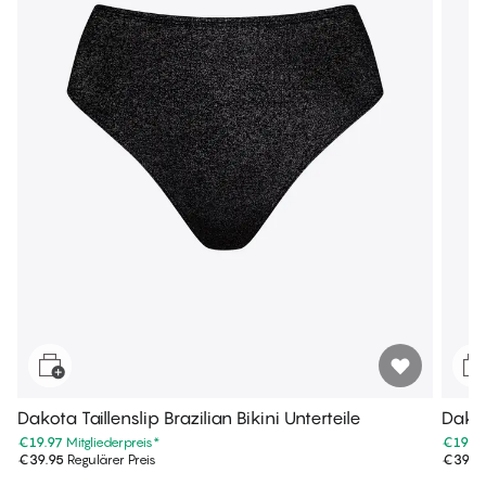
Dakota Taillenslip Brazilian Bikini Unterteile
Dakot
€19.97
Mitgliederpreis
*
€19.9
€39.95
Regulärer Preis
€39.9