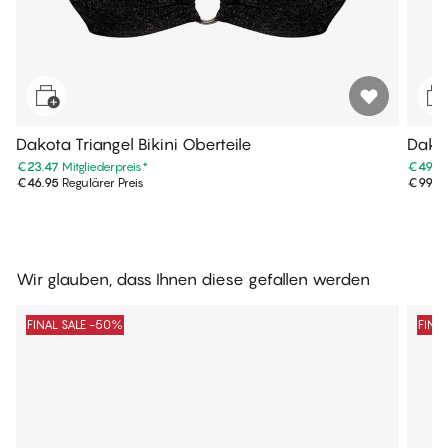
Dakota Triangel Bikini Oberteile
Dako
€23.47
Mitgliederpreis
*
€49.9
€46.95
Regulärer Preis
€99.9
Wir glauben, dass Ihnen diese gefallen werden
FINAL SALE -50%
FINA