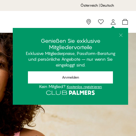
Österreich | Deutsch
Storefinder
Genießen Sie exklusive
Mitgliedervorteile
Exklusive Mitgliederpreise, Passform-Beratung
und persönliche Angebote – nur wenn Sie
eingeloggt sind.
Anmelden
Kein Mitglied?
Kostenlos registrieren