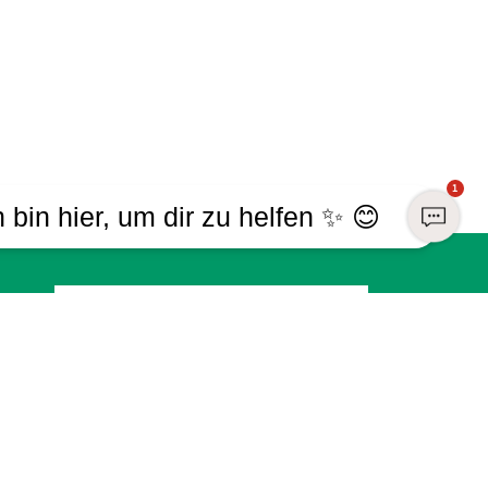
1
h bin hier, um dir zu helfen ✨ 😊
Registrieren
Sind Sie bereits Mitglied?
Melden Sie sich mit Ihrem Konto an