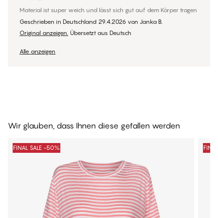
Material ist super weich und lässt sich gut auf dem Körper tragen
Geschrieben in Deutschland
29.4.2026
von
Janka B.
Original anzeigen.
Übersetzt aus Deutsch
Alle anzeigen
Wir glauben, dass Ihnen diese gefallen werden
FINAL SALE -50%
FINA