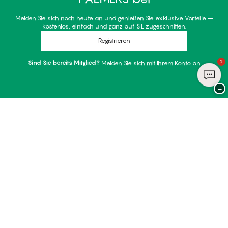
Melden Sie sich noch heute an und genießen Sie exklusive Vorteile –
kostenlos, einfach und ganz auf SIE zugeschnitten.
Registrieren
1
Sind Sie bereits Mitglied?
Melden Sie sich mit Ihrem Konto an
−
Danke für Ihren Besuch bei
Palmers
ZAHLUNGSARTEN
WIR VERSENDEN MIT