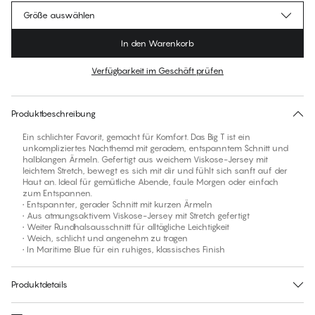
Größe auswählen
In den Warenkorb
Verfügbarkeit im Geschäft prüfen
Für diesen Artikel gibt es keine empfohlene Größe
30 Tage Rückgabe | Kostenlose Lieferung an den Shop
Produktbeschreibung
Ein schlichter Favorit, gemacht für Komfort. Das Big T ist ein
unkompliziertes Nachthemd mit geradem, entspanntem Schnitt und
halblangen Ärmeln. Gefertigt aus weichem Viskose-Jersey mit
leichtem Stretch, bewegt es sich mit dir und fühlt sich sanft auf der
Haut an. Ideal für gemütliche Abende, faule Morgen oder einfach
zum Entspannen.
• Entspannter, gerader Schnitt mit kurzen Ärmeln
• Aus atmungsaktivem Viskose-Jersey mit Stretch gefertigt
• Weiter Rundhalsausschnitt für alltägliche Leichtigkeit
• Weich, schlicht und angenehm zu tragen
• In Maritime Blue für ein ruhiges, klassisches Finish
Produktdetails