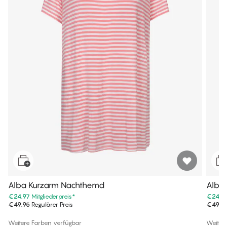
Alba Kurzarm Nachthemd
Alba
€24.97
Mitgliederpreis
*
€24.9
€49.95
Regulärer Preis
€49.9
Weitere Farben verfügbar
Weiter