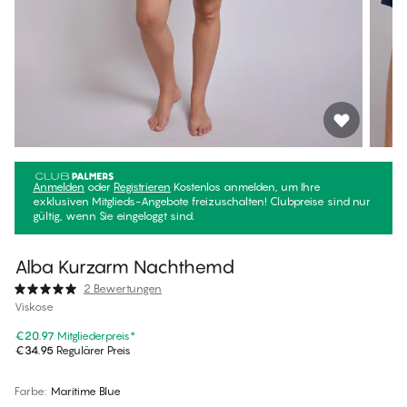
Anmelden
oder
Registrieren
Kostenlos anmelden, um Ihre
exklusiven Mitglieds-Angebote freizuschalten! Clubpreise sind nur
gültig, wenn Sie eingeloggt sind.
Alba Kurzarm Nachthemd
2 Bewertungen
Viskose
€20.97
Mitgliederpreis
*
€34.95
Regulärer Preis
Farbe
:
Maritime Blue