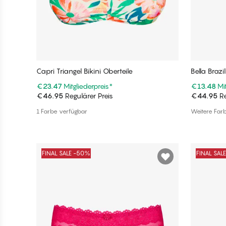
Capri Triangel Bikini Oberteile
Bella Brazi
€23.47
Mitgliederpreis
*
€13.48
Mi
€46.95
Regulärer Preis
€44.95
Re
In den Warenkorb
1 Farbe verfügbar
Weitere Far
FINAL SALE -50%
FINAL SAL