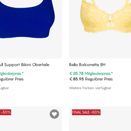
ll Support Bikini Oberteile
Bella Balconette BH
tgliederpreis
*
€25.78
Mitgliederpreis
*
gulärer Preis
€85.95
Regulärer Preis
In den Warenkorb
In den Warenkorb
fügbar
Weitere Farben verfügbar
E -50%
FINAL SALE -50%