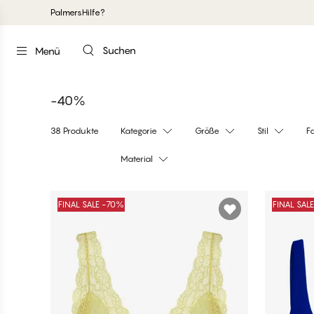
Palmers
Hilfe?
Suchen
Menü
-40%
38 Produkte
Kategorie
Größe
Stil
F
Material
Produkte
FINAL SALE -70%
FINAL SAL