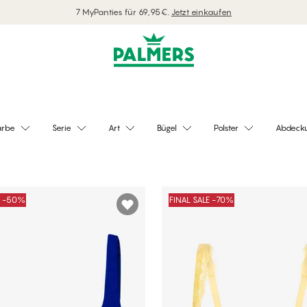
Kostenlose Lieferung ab 70 EUR einkaufen
arbe
Serie
Art
Bügel
Polster
Abdeck
E -50%
FINAL SALE -70%