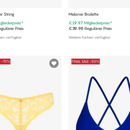
er String
Melanie Bralette
tgliederpreis
*
€19.97
Mitgliederpreis
*
gulärer Preis
€39.95
Regulärer Preis
In den Warenkorb
In den Warenkorb
ben verfügbar
Weitere Farben verfügbar
E -70%
FINAL SALE -50%