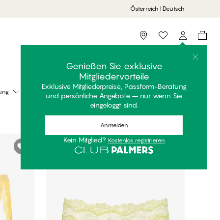
Österreich | Deutsch
Storefinder
Genießen Sie exklusive
Mitgliedervorteile
Exklusive Mitgliederpreise, Passform-Beratung
ung
sortieren nach
Empfohlen
und persönliche Angebote – nur wenn Sie
eingeloggt sind.
Anmelden
Kein Mitglied?
Kostenlos registrieren
FINAL SALE -70%