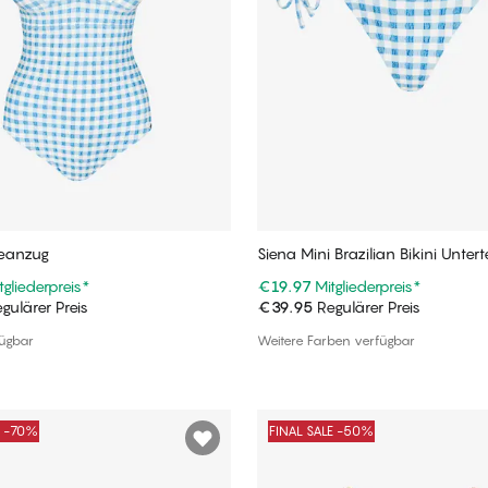
eanzug
Siena Mini Brazilian Bikini Unterte
tgliederpreis
*
€19.97
Mitgliederpreis
*
gulärer Preis
€39.95
Regulärer Preis
In den Warenkorb
In den Warenkorb
fügbar
Weitere Farben verfügbar
E -70%
FINAL SALE -50%