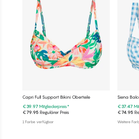
Capri Full Support Bikini Oberteile
Siena Balco
€39.97
Mitgliederpreis
*
€37.47
Mi
€79.95
Regulärer Preis
€74.95
Re
In den Warenkorb
1 Farbe verfügbar
Weitere Far