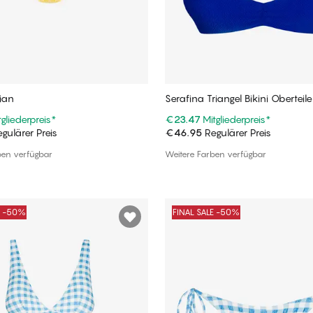
lian
Serafina Triangel Bikini Oberteile
tgliederpreis
*
€23.47
Mitgliederpreis
*
gulärer Preis
€46.95
Regulärer Preis
In den Warenkorb
In den Warenkorb
ben verfügbar
Weitere Farben verfügbar
E -50%
FINAL SALE -50%