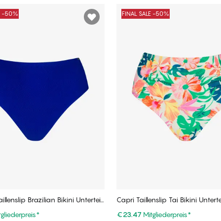
E -50%
FINAL SALE -50%
illenslip Brazilian Bikini Unterteil
Capri Taillenslip Tai Bikini Unterte
tgliederpreis
*
€23.47
Mitgliederpreis
*