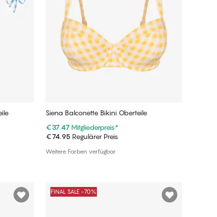
ile
Siena Balconette Bikini Oberteile
€37.47
Mitgliederpreis
*
€74.95
Regulärer Preis
In den Warenkorb
Weitere Farben verfügbar
FINAL SALE -70%