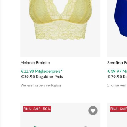
Melanie Bralette
Serafina Fu
€11.98
Mitgliederpreis
*
€39.97
Mi
€39.95
Regulärer Preis
€79.95
Re
In den Warenkorb
Weitere Farben verfügbar
1 Farbe ver
FINAL SALE -50%
FINAL SAL