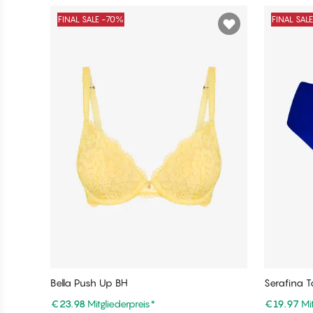
FINAL SALE -70%
FINAL SAL
Bella Push Up BH
Serafina Ta
e
€23.98
Mitgliederpreis
*
€19.97
Mi