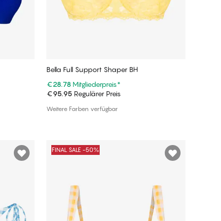
Bella Full Support Shaper BH
€28.78
Mitgliederpreis
*
€95.95
Regulärer Preis
In den Warenkorb
Weitere Farben verfügbar
FINAL SALE -50%