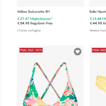
Willow Balconette BH
Bella Hipst
€27.47
Mitgliederpreis
*
€13.48
Mi
€54.95
Regulärer Preis
€44.95
Re
In den Warenkorb
1 Farbe verfügbar
Weitere Far
FINAL SALE -50%
FINAL SAL