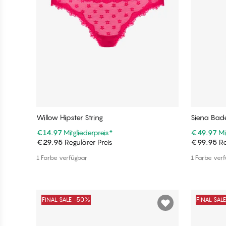
Willow Hipster String
Siena Bad
€14.97
Mitgliederpreis
*
€49.97
Mi
€29.95
Regulärer Preis
€99.95
Re
In den Warenkorb
1 Farbe verfügbar
1 Farbe ver
FINAL SALE -50%
FINAL SAL