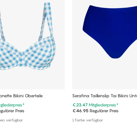
nette Bikini Oberteile
Serafina Taillenslip Tai Bikini Unt
tgliederpreis
*
€23.47
Mitgliederpreis
*
gulärer Preis
€46.95
Regulärer Preis
In den Warenkorb
In den Warenkorb
ben verfügbar
1 Farbe verfügbar