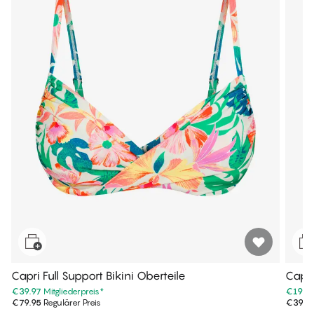
Capri Full Support Bikini Oberteile
Capri 
€39.97
Mitgliederpreis
*
€19.9
€79.95
Regulärer Preis
€39.9