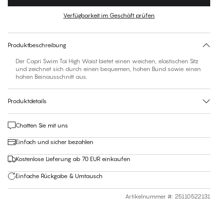
Farbe
:
Multi Tropical
Verfügbarkeit im Geschäft prüfen
Für diesen Artikel gibt es keine empfohlene Größe
30 Tage Rückgabe | Kostenlose Lieferung an den Shop
Produktbeschreibung
Der Capri Swim Tai High Waist bietet einen weichen, elastischen Sitz
und zeichnet sich durch einen bequemen, hohen Bund sowie einen
hohen Beinausschnitt aus.
Produktdetails
Chatten Sie mit uns
Einfach und sicher bezahlen
Kostenlose Lieferung ab 70 EUR einkaufen
Einfache Rückgabe & Umtausch
Artikelnummer #
:
25110522131