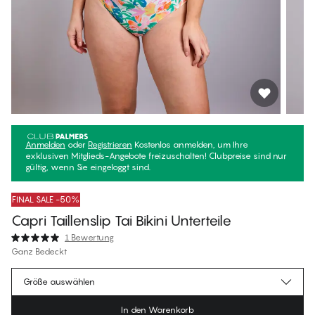
Anmelden
oder
Registrieren
Kostenlos anmelden, um Ihre
exklusiven Mitglieds-Angebote freizuschalten! Clubpreise sind nur
gültig, wenn Sie eingeloggt sind.
FINAL SALE -50%
Capri Taillenslip Tai Bikini Unterteile
1 Bewertung
Ganz Bedeckt
€23.47
Mitgliederpreis
*
Größe auswählen
€46.95
Regulärer Preis
In den Warenkorb