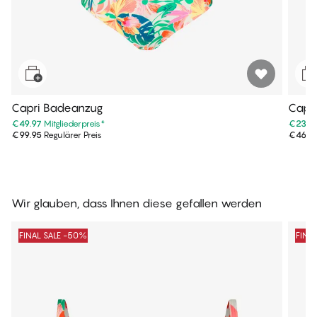
Capri Badeanzug
Capri
€49.97
Mitgliederpreis
*
€23.4
€99.95
Regulärer Preis
€46.9
Wir glauben, dass Ihnen diese gefallen werden
FINAL SALE -50%
FINA