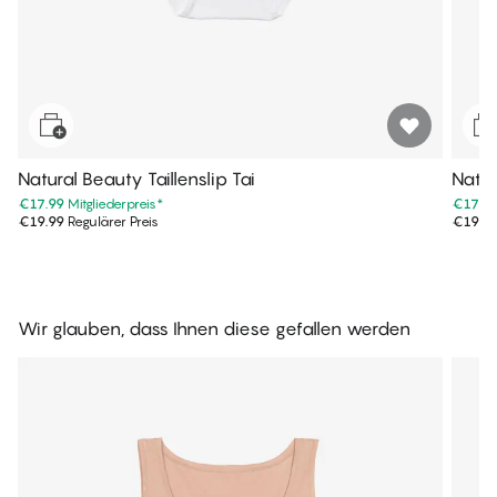
Natural Beauty Taillenslip Tai
Natur
€17.99
Mitgliederpreis
*
€17.9
€19.99
Regulärer Preis
€19.9
Wir glauben, dass Ihnen diese gefallen werden