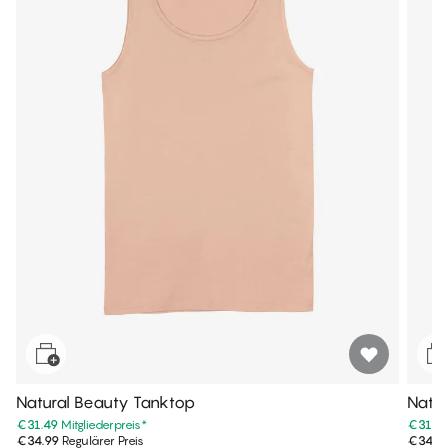
Natural Beauty Tanktop
Natur
€31.49
Mitgliederpreis
*
€31.4
€34.99
Regulärer Preis
€34.9