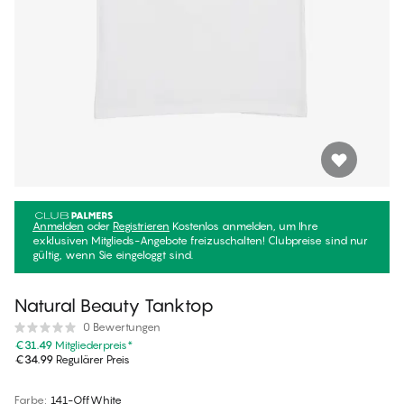
Anmelden
oder
Registrieren
Kostenlos anmelden, um Ihre
exklusiven Mitglieds-Angebote freizuschalten! Clubpreise sind nur
gültig, wenn Sie eingeloggt sind.
Natural Beauty Tanktop
0 Bewertungen
€31.49
Mitgliederpreis
*
€34.99
Regulärer Preis
Farbe
:
141-OffWhite