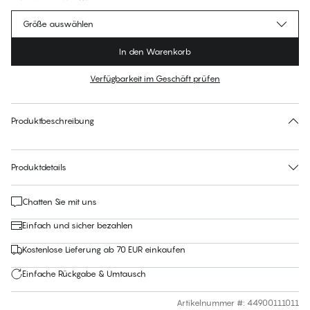
Größe auswählen
In den Warenkorb
Verfügbarkeit im Geschäft prüfen
Für diesen Artikel gibt es keine empfohlene Größe
30 Tage Rückgabe | Kostenlose Lieferung an den Shop
Produktbeschreibung
Produktdetails
Chatten Sie mit uns
Einfach und sicher bezahlen
Kostenlose Lieferung ab 70 EUR einkaufen
Einfache Rückgabe & Umtausch
Artikelnummer #
:
44900111011