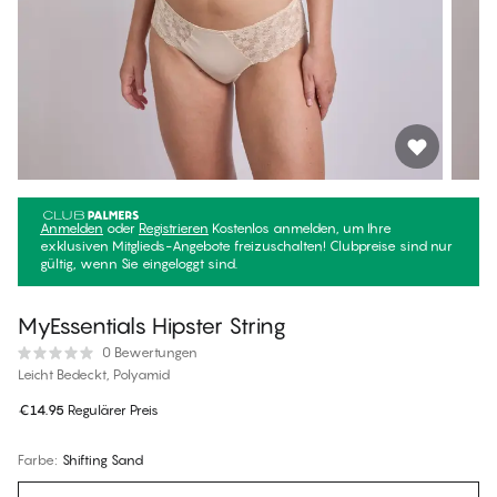
Anmelden
oder
Registrieren
Kostenlos anmelden, um Ihre
exklusiven Mitglieds-Angebote freizuschalten! Clubpreise sind nur
gültig, wenn Sie eingeloggt sind.
MyEssentials Hipster String
0 Bewertungen
Leicht Bedeckt, Polyamid
€14.95
Regulärer Preis
Farbe
:
Shifting Sand