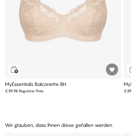
MyEssentials Balconette BH
MyEss
€39.95
Regulärer Preis
€39.9
Wir glauben, dass Ihnen diese gefallen werden