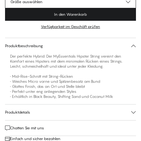
Größe auswählen
In den Warenkorb
Verfügbarkeit im Geschäft prüfen
Für diesen Artikel gibt es keine empfohlene Größe
30 Tage Rückgabe | Kostenlose Lieferung an den Shop
Produktbeschreibung
Der perfekte Hybrid: Der MyEssentials Hipster String vereint den
Komfort eines Hipsters mit dem minimalen Rücken eines Strings.
Leicht, schmeichelhaft und ideal unter jeder Kleidung.
• Mid-Rise-Schnitt mit String-Rücken
• Weiches Micro vorne und Spitzenbesatz am Bund
• Glattes Finish, das an Ort und Stelle bleibt
• Perfekt unter eng anliegenden Styles
• Erhältlich in Black Beauty, Shifting Sand und Coconut Milk
Produktdetails
Chatten Sie mit uns
Einfach und sicher bezahlen