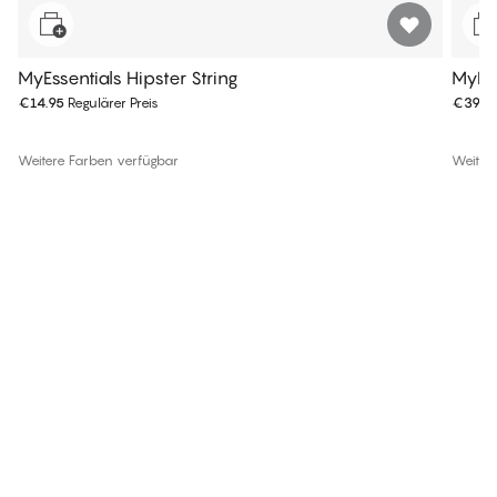
MyEssentials Hipster String
MyEss
€14.95
Regulärer Preis
€39.9
Weitere Farben verfügbar
Weiter