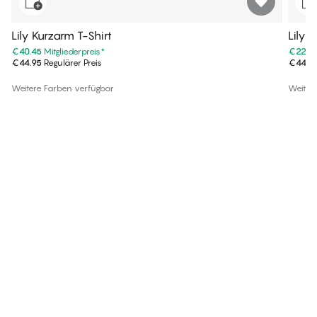
Lily Kurzarm T-Shirt
Lily 
€40.45
Mitgliederpreis
*
€22.4
€44.95
Regulärer Preis
€44.9
Weitere Farben verfügbar
Weiter