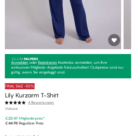
Anmelden
oder
Registrieren
Kostenlos anmelden, um Ihre
exklusiven Mitglieds-Angebote freizuschalten! Clubpreise sind nur
gültig, wenn Sie eingeloggt sind.
FINAL SALE -50%
Lily Kurzarm T-Shirt
4 Bewertungen
Viskose
€22.47
Mitgliederpreis
*
€44.95
Regulärer Preis