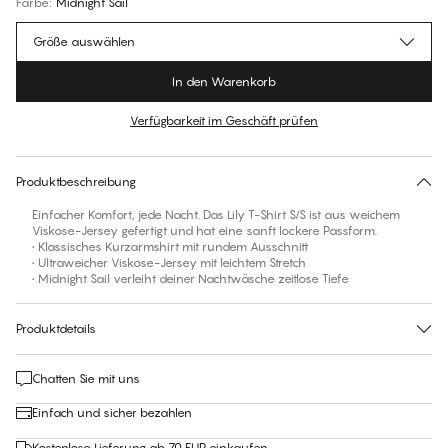
Farbe
:
Midnight Sail
Größe auswählen
In den Warenkorb
Verfügbarkeit im Geschäft prüfen
Für diesen Artikel gibt es keine empfohlene Größe
30 Tage Rückgabe | Kostenlose Lieferung an den Shop
Produktbeschreibung
Einfacher Komfort, jede Nacht. Das Lily T-Shirt S/S ist aus weichem
Viskose-Jersey gefertigt und hat eine sanft lockere Passform.
• Klassisches Kurzarmshirt mit rundem Ausschnitt
• Ultraweicher Viskose-Jersey mit leichtem Stretch
• Midnight Sail verleiht deiner Nachtwäsche zeitlose Tiefe
Produktdetails
Chatten Sie mit uns
Einfach und sicher bezahlen
Kostenlose Lieferung ab 70 EUR einkaufen