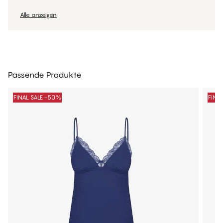
Alle anzeigen
Passende Produkte
FINAL SALE -50%
FINA