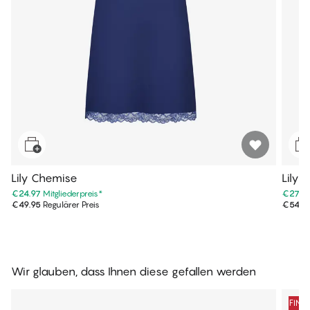
Lily Chemise
Lily 
€24.97
Mitgliederpreis
*
€27.4
€49.95
Regulärer Preis
€54.9
Wir glauben, dass Ihnen diese gefallen werden
FINA