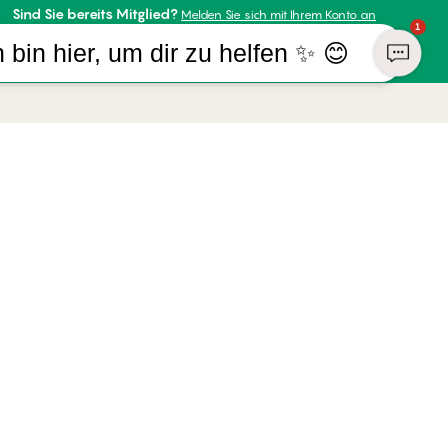
Sind Sie bereits Mitglied?
Melden Sie sich mit Ihrem Konto an
1
h bin hier, um dir zu helfen ✨ 😊
R UNTERNEHMEN
ZAHLUNGSARTEN
almers
WIR VERSENDEN MIT
ufsrecht
sum
ch | Deutsch