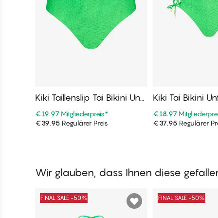
Kiki Taillenslip Tai Bikini Unt
Kiki Tai Bikini Un
erteile
€19.97
Mitgliederpreis
*
€18.97
Mitgliederpre
€39.95
Regulärer Preis
€37.95
Regulärer Pr
In den Warenkorb
In den War
Wir glauben, dass Ihnen diese gefall
FINAL SALE -50%
FINAL SALE -50%