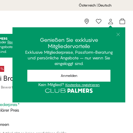
Österreich | Deutsch
Storefinder
Genießen Sie exklusive
oder
Registrieren
Kostenlos anmelden, um Ihre exklusiven
Mitgliedervorteile
ngebote freizuschalten! Clubpreise sind nur gültig, wenn Sie
sind.
Exklusive Mitgliederpreise, Passform-Beratung
und persönliche Angebote – nur wenn Sie
eingeloggt sind.
50%
Anmelden
i Brazilian Bikini Unterteile
Kein Mitglied?
Kostenlos registrieren
 Bewertungen
iederpreis
*
ärer Preis
Green