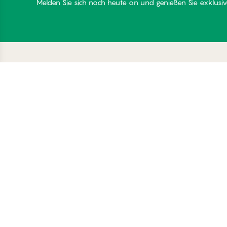
Melden Sie sich noch heute an und genießen Sie exklusive
Danke für Ihren Besuch
C
bei
Üb
Palmers
Be
Mi
Lo
© Palmers 2026. All rights reserved
Co