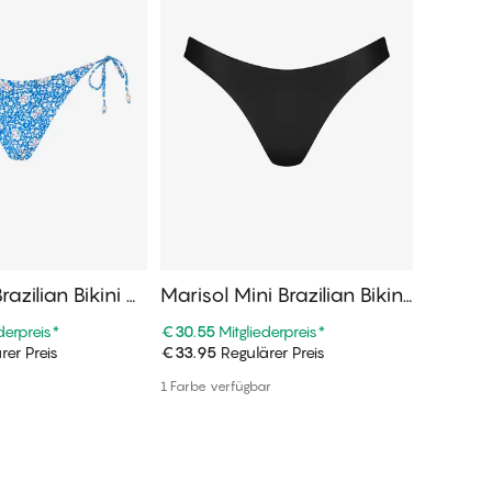
razilian Bikini U
Marisol Mini Brazilian Bikini
Siena M
Unterteile
nterteil
derpreis
*
€30.55
Mitgliederpreis
*
€19.97
M
rer Preis
€33.95
Regulärer Preis
€39.95
R
n Warenkorb
In den Warenkorb
1 Farbe verfügbar
1 Farbe ve