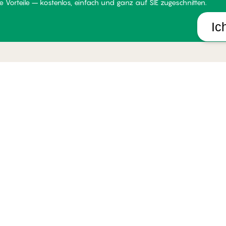
 Vorteile – kostenlos, einfach und ganz auf SIE zugeschnitten.
Ic
LUB PALMERS
HILFE
UNSE
er Club PALMERS
Lieferung
Über P
dingungen für Mitglieder
Rückgabe
Stores
tglied werden
Geschenkkarten
Widerr
gin
Alle FAQ Themen
Impres
Kontakt aufnehmen
B2B
Whistleblower-politik
okies verwalten
Österrei
Datenschutzhinweise
Allgemeine Geschäftsbedingungen