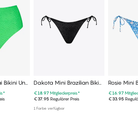
ai Bikini Unt
Dakota Mini Brazilian Bikini
Rosie Mini B
Unterteile
nterteile
is
*
€18.97
Mitgliederpreis
*
€16.97
Mitglie
eis
€37.95
Regulärer Preis
€33.95
Regulä
enkorb
In den Warenkorb
In de
1 Farbe verfügbar