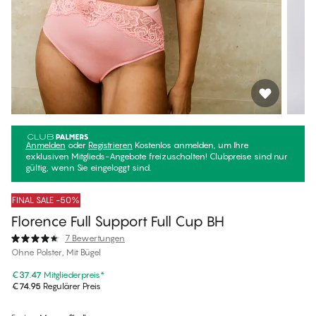
Anmelden
oder
Registrieren
Kostenlos anmelden, um Ihre
exklusiven Mitglieds-Angebote freizuschalten! Clubpreise sind nur
gültig, wenn Sie eingeloggt sind.
FINAL SALE -50%
Florence Full Support Full Cup BH
7 Bewertungen
Ohne Polster, Mit Bügel
€37.47
Mitgliederpreis
*
€74.95
Regulärer Preis