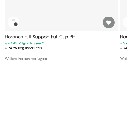
Florence Full Support Full Cup BH
Flore
€67.45
Mitgliederpreis
*
€37.4
€74.95
Regulärer Preis
€74.9
Weitere Farben verfügbar
Weiter