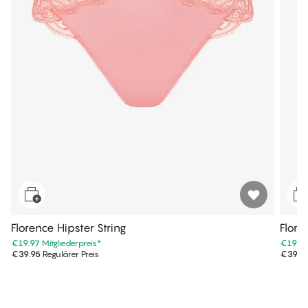
Florence Hipster String
Flore
€19.97
Mitgliederpreis
*
€19.9
€39.95
Regulärer Preis
€39.9