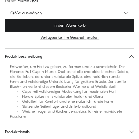
Farbe
:
Murex Shell
Größe auswählen
In den Warenkorb
Verfügbarkeit im Geschäft prüfen
Finden Sie Ihre Größe
30 Tage Rückgabe | Kostenlose Lieferung an den Shop
Produktbeschreibung
Entworfen, um Halt zu geben, zu formen und zu schmeicheln. Der
Florence Full Cup in Murex Shell bietet alle charakteristischen Details,
die Sie lieben, darunter skulpturale Spitze, eine natürlich runde
Form und vollständige Unterstützung für größere Brüste. Der sanfte
Blush-Ton verleiht diesem Bestseller Wärme und Weiblichkeit.
• Cups mit vollständiger Abdeckung für maximalen Halt
• Florale Spitze mit skulpturaler Textur und Glanz
• Gefüttert für Komfort und eine natürlich runde Form
• Stützende Seitenflügel und Unterbrustband
• Weiche Träger und Rückenverschluss für eine individuelle
Passform
Produktdetails