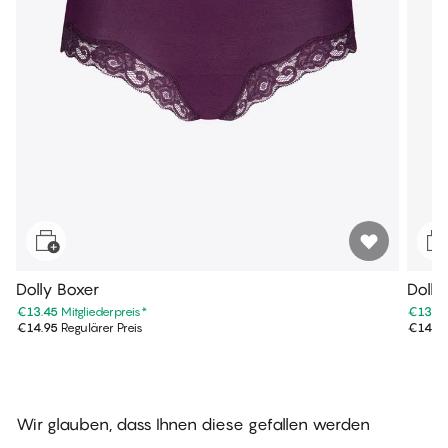
Dolly Boxer
Dolly
€13.45
Mitgliederpreis
*
€13.4
€14.95
Regulärer Preis
€14.9
Wir glauben, dass Ihnen diese gefallen werden