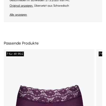
Geschrieben in Schweden
27.3.2026
von
MC
Original anzeigen.
Übersetzt aus Schwedisch
Alle anzeigen
Passende Produkte
7 für 69,95€
7 fü