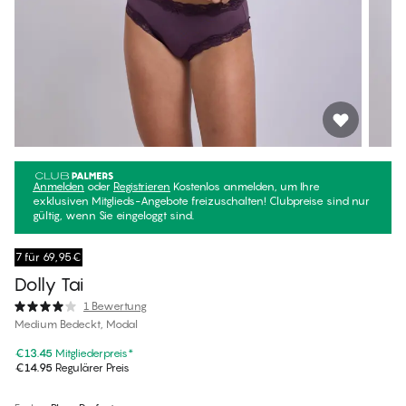
Anmelden
oder
Registrieren
Kostenlos anmelden, um Ihre
exklusiven Mitglieds-Angebote freizuschalten! Clubpreise sind nur
gültig, wenn Sie eingeloggt sind.
7 für 69,95€
Dolly Tai
1 Bewertung
Medium Bedeckt, Modal
€13.45
Mitgliederpreis
*
€14.95
Regulärer Preis