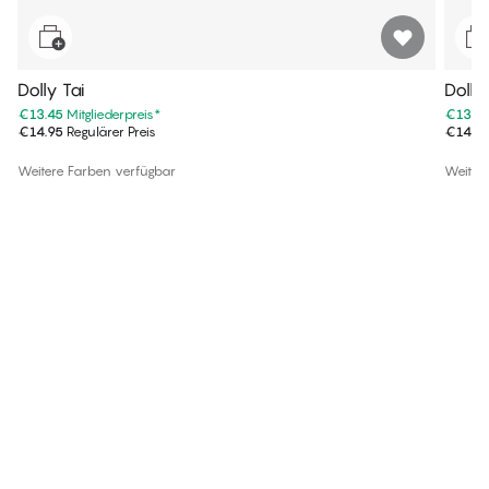
Dolly Tai
Dolly
€13.45
Mitgliederpreis
*
€13.4
€14.95
Regulärer Preis
€14.9
Weitere Farben verfügbar
Weiter