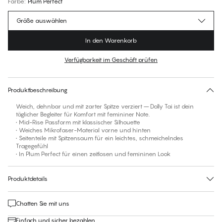
Farbe
:
Plum Perfect
Größe auswählen
In den Warenkorb
Verfügbarkeit im Geschäft prüfen
Für diesen Artikel gibt es keine empfohlene Größe
30 Tage Rückgabe | Kostenlose Lieferung an den Shop
Produktbeschreibung
Weich, dehnbar und mit zarter Spitze verziert – Dolly Tai ist dein
täglicher Begleiter für Komfort mit femininer Note.
• Mid-Rise Passform mit klassischer Silhouette
• Weiches Mikrofaser-Material vorne und hinten
• Seitenteile mit Spitzensaum für ein leichtes, schmeichelndes
Tragegefühl
• In Plum Perfect für einen zeitlosen und femininen Look
Produktdetails
Chatten Sie mit uns
Einfach und sicher bezahlen