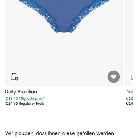
Dolly Brazilian
Dolly
€13.45
Mitgliederpreis
*
€13.4
€14.95
Regulärer Preis
€14.9
Wir glauben, dass Ihnen diese gefallen werden