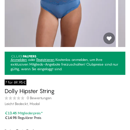
Anmelden
oder
Registrieren
Kostenlos anmelden, um Ihre
exklusiven Mitglieds-Angebote freizuschalten! Clubpreise sind nur
gültig, wenn Sie eingeloggt sind.
7 für 69,95€
Dolly Hipster String
0 Bewertungen
Leicht Bedeckt, Modal
€13.45
Mitgliederpreis
*
€14.95
Regulärer Preis