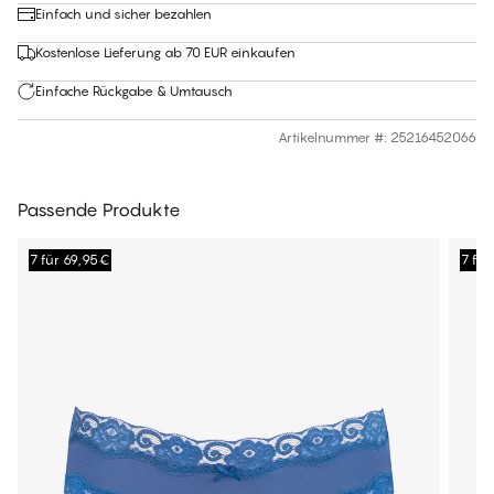
Einfach und sicher bezahlen
Kostenlose Lieferung ab 70 EUR einkaufen
Einfache Rückgabe & Umtausch
Artikelnummer #
:
25216452066
Passende Produkte
7 für 69,95€
7 fü