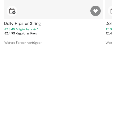
Dolly Hipster String
Dolly
€13.45
Mitgliederpreis
*
€13.4
€14.95
Regulärer Preis
€14.9
Weitere Farben verfügbar
Weiter