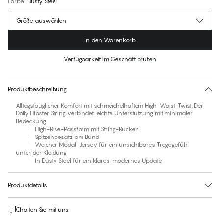
Farbe
:
Dusty Steel
Größe auswählen
In den Warenkorb
Verfügbarkeit im Geschäft prüfen
Für diesen Artikel gibt es keine empfohlene Größe
30 Tage Rückgabe | Kostenlose Lieferung an den Shop
Produktbeschreibung
Alltagstauglicher Komfort mit schmeichelhaftem High-Waist-Twist. Der
Dolly Hipster String verbindet leichte Unterstützung mit minimaler
Bedeckung.
• High-Rise-Passform mit String-Rücken
• Spitzenbesatz am Bund
• Weicher Modal-Jersey für ein unsichtbares Tragegefühl
unter der Kleidung
• In Dusty Steel für ein klares, modernes Update
Produktdetails
Chatten Sie mit uns