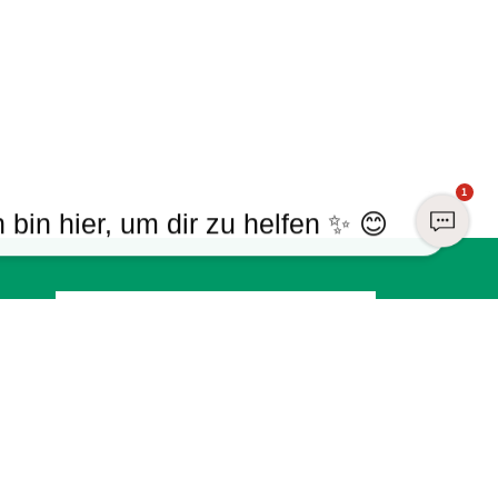
1
h bin hier, um dir zu helfen ✨ 😊
Registrieren
Sind Sie bereits Mitglied?
Melden Sie sich mit Ihrem Konto an