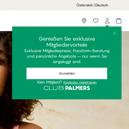
Österreich | Deutsch
Storefinder
Genießen Sie exklusive
Mitgliedervorteile
Exklusive Mitgliederpreise, Passform-Beratung
und persönliche Angebote – nur wenn Sie
eingeloggt sind.
Anmelden
Kein Mitglied?
Kostenlos registrieren