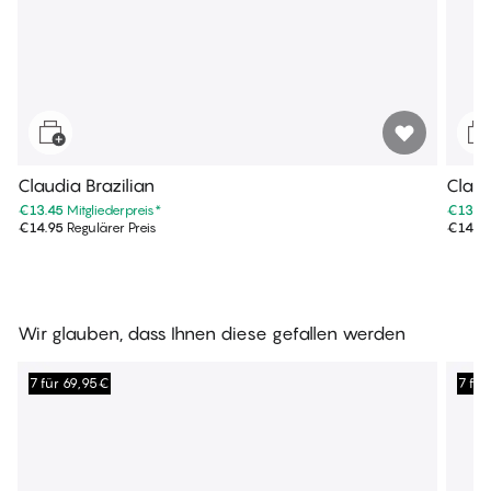
Claudia Brazilian
Claud
€13.45
Mitgliederpreis
*
€13.4
€14.95
Regulärer Preis
€14.9
Wir glauben, dass Ihnen diese gefallen werden
7 für 69,95€
7 fü