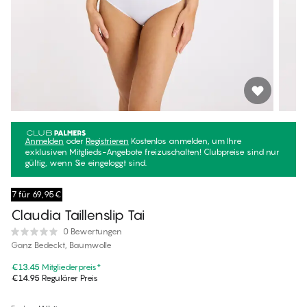
Anmelden
oder
Registrieren
Kostenlos anmelden, um Ihre
exklusiven Mitglieds-Angebote freizuschalten! Clubpreise sind nur
gültig, wenn Sie eingeloggt sind.
7 für 69,95€
Claudia Taillenslip Tai
0 Bewertungen
Ganz Bedeckt, Baumwolle
€13.45
Mitgliederpreis
*
€14.95
Regulärer Preis