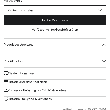
Farbe
:
White
Größe auswählen
In den Warenkorb
Verfügbarkeit im Geschäft prüfen
Für diesen Artikel gibt es keine empfohlene Größe
30 Tage Rückgabe | Kostenlose Lieferung an den Shop
Produktbeschreibung
Produktdetails
Chatten Sie mit uns
Einfach und sicher bezahlen
Kostenlose Lieferung ab 70 EUR einkaufen
Einfache Rückgabe & Umtausch
Artikelnummer #
:
99996152414