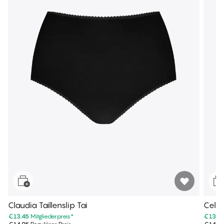
Claudia Taillenslip Tai
Celine
€13.45
Mitgliederpreis
*
€13.4