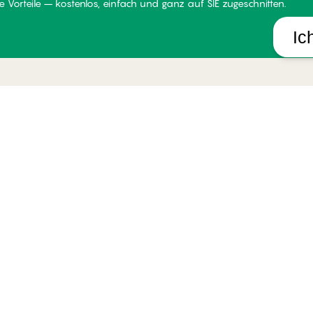
 Vorteile – kostenlos, einfach und ganz auf SIE zugeschnitten.
Ic
LUB PALMERS
HILFE
UNSE
er Club PALMERS
Lieferung
Über P
dingungen für Mitglieder
Rückgabe
Stores
tglied werden
Geschenkkarten
Widerr
gin
Alle FAQ Themen
Impres
Kontakt aufnehmen
B2B
Whistleblower-politik
okies verwalten
Österrei
Datenschutzhinweise
Allgemeine Geschäftsbedingungen