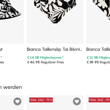
ut
Bianca Taillenslip Tai Bikini
Bianca Taill
Unterteile
Bikini Untert
s
*
€14.08
Mitgliederpreis
*
€11.98
Mitglie
eis
€46.95
Regulärer Preis
€39.95
Regulä
enkorb
In den Warenkorb
In de
en werden
FINAL SALE -70%
FINAL SALE -7