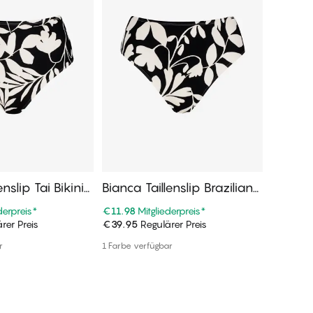
enslip Tai Bikini
Bianca Taillenslip Brazilian
Marisol
Bikini Unterteile
eile
derpreis
*
€11.98
Mitgliederpreis
*
€35.95
M
rer Preis
€39.95
Regulärer Preis
€39.95
R
n Warenkorb
In den Warenkorb
r
1 Farbe verfügbar
Weitere F