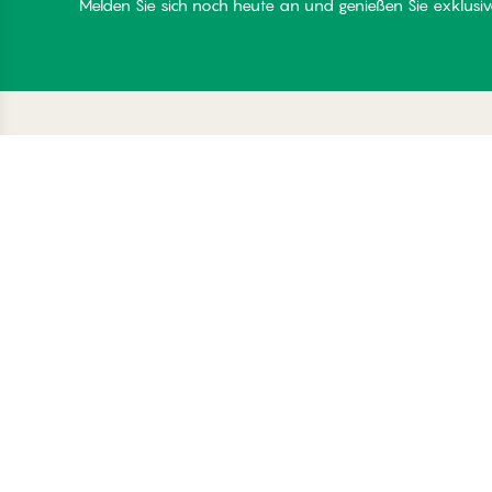
Melden Sie sich noch heute an und genießen Sie exklusive
Danke für Ihren Besuch
C
bei
Üb
Palmers
Be
Mi
Lo
© Palmers 2026. All rights reserved
Co