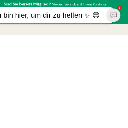
Sind Sie bereits Mitglied?
Melden Sie sich mit Ihrem Konto an
1
h bin hier, um dir zu helfen ✨ 😊
R UNTERNEHMEN
ZAHLUNGSARTEN
almers
WIR VERSENDEN MIT
ufsrecht
sum
ch | Deutsch