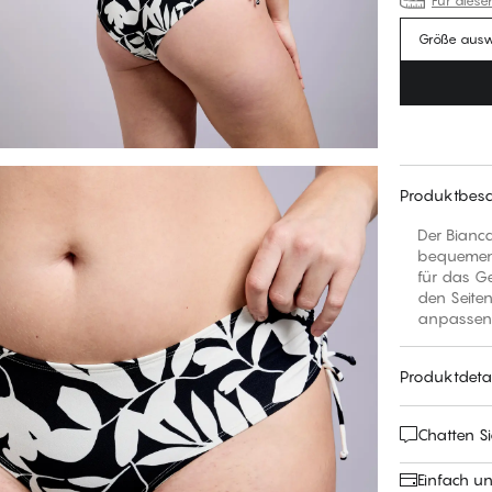
Für diese
Größe aus
Produktbesc
Der Bianca
bequemen 
für das G
den Seiten
anpassen
Produktdetai
Chatten Si
Einfach u