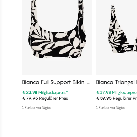
Bianca Full Support Bikini O
Bianca Triangel 
berteile
eile
€23.98
Mitgliederpreis
*
€17.98
Mitgliederpre
€79.95
Regulärer Preis
€59.95
Regulärer Pr
In den Warenkorb
In den War
1 Farbe verfügbar
1 Farbe verfügbar