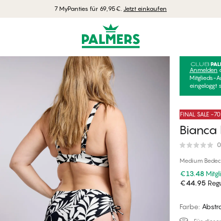
7 MyPanties für 69,95€.
Jetzt einkaufen
Anmelden
Mitglieds-A
eingeloggt 
FINAL SALE -7
Bianca H
0
Medium Bedec
€13.48
Mitgl
€44.95
Regu
Farbe
:
Abstr