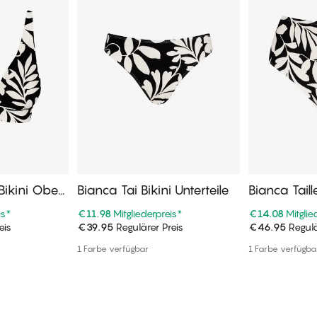
Bikini Obert
Bianca Tai Bikini Unterteile
Bianca Taill
Unterteile
is
*
€11.98
Mitgliederpreis
*
€14.08
Mitglie
eis
€39.95
Regulärer Preis
€46.95
Regulä
enkorb
In den Warenkorb
In de
1 Farbe verfügbar
1 Farbe verfügba