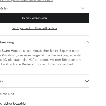
n Artikel gibt es keine empfohlene Größe
wählen
In den Warenkorb
Verfügbarkeit im Geschäft prüfen
hreibung
 Swim Hipster ist ein klassischer Bikini-Slip mit einer
Passform, der eine angenehme Bedeckung sowohl
esäß als auch die Hüften bietet. Mit den Bändern an
 lässt sich die Bedeckung der Hüften individuell
.
ls
e mit uns
nd sicher bezahlen