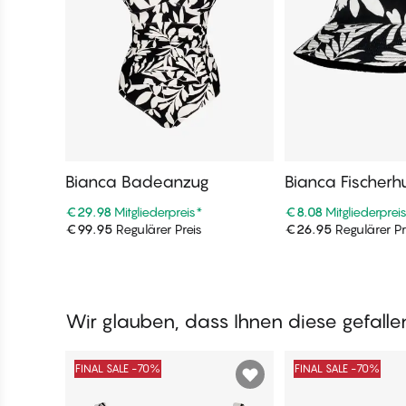
Bianca Badeanzug
Bianca Fischerh
€29.98
Mitgliederpreis
*
€8.08
Mitgliederprei
€99.95
Regulärer Preis
€26.95
Regulärer Pr
In den Warenkorb
In den War
Wir glauben, dass Ihnen diese gefall
FINAL SALE -70%
FINAL SALE -70%