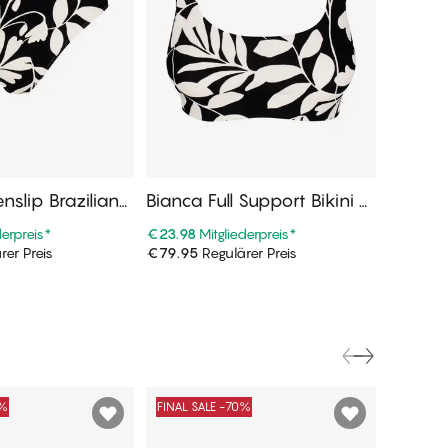
enslip Brazilian
Bianca Full Support Bikini O
Bianca 
eile
berteile
eile
derpreis
*
€23.98
Mitgliederpreis
*
€17.98
M
rer Preis
€79.95
Regulärer Preis
€59.95
R
n Warenkorb
In den Warenkorb
0%
FINAL SALE -70%