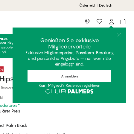
Österreich | Deutsch
Storefinder
Genießen Sie exklusive
oder
Registrieren
Kostenlos anmelden, um Ihre exklusiven
Mitgliedervorteile
ngebote freizuschalten! Clubpreise sind nur gültig, wenn Sie
sind.
Exklusive Mitgliederpreise, Passform-Beratung
und persönliche Angebote – nur wenn Sie
eingeloggt sind.
0%
Anmelden
ipster Bikini Unterteile
Kein Mitglied?
Kostenlos registrieren
 Bewertungen
kt
iederpreis
*
lärer Preis
act Palm Black