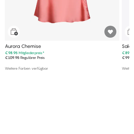
Aurora Chemise
Sala
€98.95
Mitgliederpreis
*
€89.9
€109.95
Regulärer Preis
€99.9
Weitere Farben verfügbar
Weiter