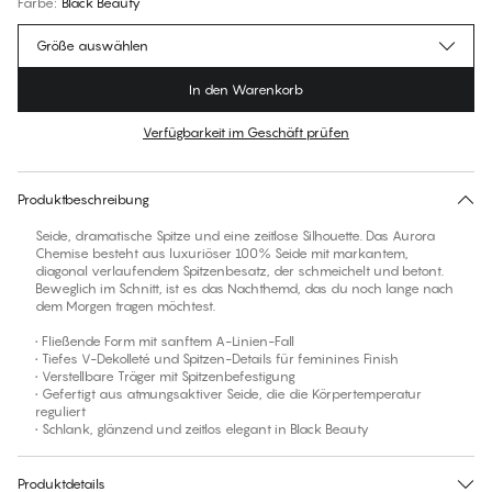
Farbe
:
Black Beauty
Größe auswählen
In den Warenkorb
Verfügbarkeit im Geschäft prüfen
Für diesen Artikel gibt es keine empfohlene Größe
30 Tage Rückgabe | Kostenlose Lieferung an den Shop
Produktbeschreibung
Seide, dramatische Spitze und eine zeitlose Silhouette. Das Aurora
Chemise besteht aus luxuriöser 100% Seide mit markantem,
diagonal verlaufendem Spitzenbesatz, der schmeichelt und betont.
Beweglich im Schnitt, ist es das Nachthemd, das du noch lange nach
dem Morgen tragen möchtest.
• Fließende Form mit sanftem A-Linien-Fall
• Tiefes V-Dekolleté und Spitzen-Details für feminines Finish
• Verstellbare Träger mit Spitzenbefestigung
• Gefertigt aus atmungsaktiver Seide, die die Körpertemperatur
reguliert
• Schlank, glänzend und zeitlos elegant in Black Beauty
Produktdetails