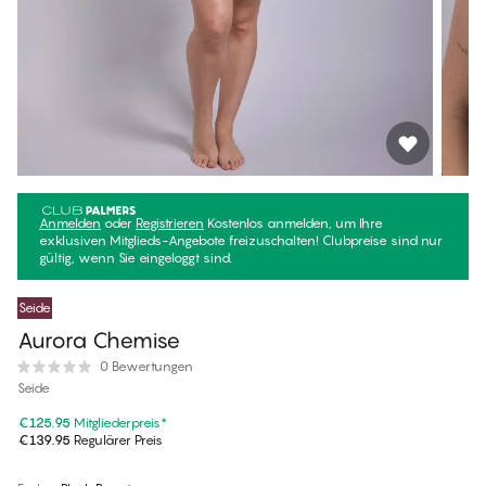
Anmelden
oder
Registrieren
Kostenlos anmelden, um Ihre
exklusiven Mitglieds-Angebote freizuschalten! Clubpreise sind nur
gültig, wenn Sie eingeloggt sind.
Seide
Aurora Chemise
0 Bewertungen
Seide
€125.95
Mitgliederpreis
*
€139.95
Regulärer Preis