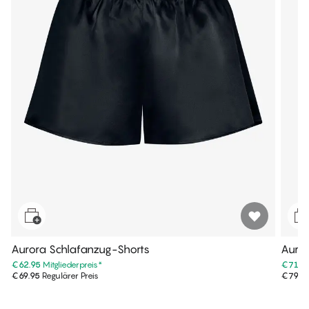
Aurora Schlafanzug-Shorts
Auro
€62.95
Mitgliederpreis
*
€71.9
€69.95
Regulärer Preis
€79.9