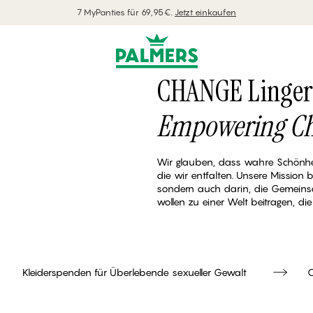
7 MyPanties für 69,95€.
Jetzt einkaufen
CHANGE Linger
Empowering C
Wir glauben, dass wahre Schönheit
die wir entfalten. Unsere Mission b
sondern auch darin, die Gemeinsc
wollen zu einer Welt beitragen, die 
Kleiderspenden für Überlebende sexueller Gewalt
C
Kleiderspenden für Überlebende sexueller Gewalt
C