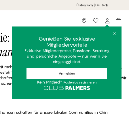
Österreich | Deutsch
Storefinder
ie:
Genießen Sie exklusive
Mitgliedervorteile
hange
Exklusive Mitgliederpreise, Passform-Beratung
und persönliche Angebote – nur wenn Sie
eingeloggt sind.
 mehr ist als das, was man sieht - sie zeigt sich in der Wirkung,
esteht nicht nur darin, Lingerie mit perfektem Sitz anzubieten,
Anmelden
haften zu unterstützen, die unsere Hilfe am meisten brauchen. Wir
Kein Mitglied?
Kostenlos registrieren
sicherer, inklusiver und stärkend für alle ist.
hancen schaffen für unsere lokalen Communities in China
hancen schaffen für unsere lokalen Communities in China