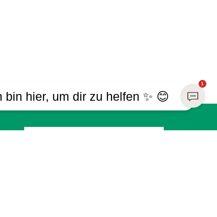
1
h bin hier, um dir zu helfen ✨ 😊
Registrieren
Sind Sie bereits Mitglied?
Melden Sie sich mit Ihrem Konto an