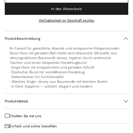
In den Warenkorb
Verfügbarkeit im Geschäft prüfen
Für diesen Artikel gibt es keine empfohlene Größe
30 Tage Rückgabe | Kostenlose Lieferung an den Shop
Produktbeschreibung
Ihr Favorit für gemütliche Abende und entspannte Morgenstunden.
Diese Hose mit geradem Bein bietet eine klassische Silhouette aus
atmungsaktivem Baumwoll-Jersey, ergänzt durch praktische
Taschen und einen bequemen Kordelzugbund.
• lange Hose mit entspanntem und geradem Schnitt
• Elastischer Bund mit verstellbarem Kordelzug
• Seitentaschen für Funktionalität
• Weiches Single-Jersey aus Baumwolle mit leichtem Stretch
• In Dark Sapphire – schlicht, elegant und modern
Produktdetails
Chatten Sie mit uns
Einfach und sicher bezahlen