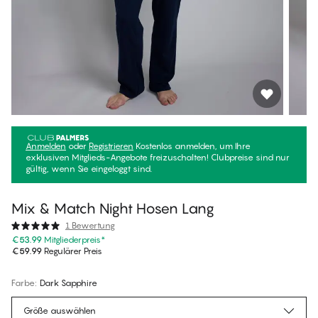
Anmelden
oder
Registrieren
Kostenlos anmelden, um Ihre
exklusiven Mitglieds-Angebote freizuschalten! Clubpreise sind nur
gültig, wenn Sie eingeloggt sind.
Mix & Match Night Hosen Lang
1 Bewertung
€53.99
Mitgliederpreis
*
€59.99
Regulärer Preis
Farbe
:
Dark Sapphire
Größe auswählen