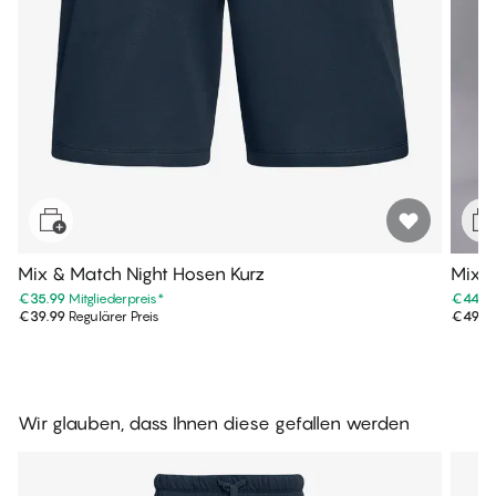
Mix & Match Night Hosen Kurz
Mix &
schni
€35.99
Mitgliederpreis
*
€44.9
€39.99
Regulärer Preis
€49.9
Wir glauben, dass Ihnen diese gefallen werden